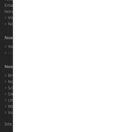
Email :
info@collect-world.com
Horaires : Du lundi au Samedi / 9h-18h
Visite virtuelle
Nos expositions
Nos marques
Voir toutes nos marques
Archives
Nos fabricants
Bruder
Norev
Schuco
Siku
Universal Hobbies
Wiking
Voir tous nos fabricants
Site conçu et réalisé par