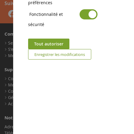
préférences
Suivez-nous
Fonctionnalité et
sécurité
Compte
Se connecter
Tout autoriser
S'enregistrer
Enregistrer les modifications
Mes points de fidélité
Support client
Conditions générales de ventes
Mentions légales
Contact
Gérer les cookies
Accessibilité : non conforme
Notre magasin de miniatures
Adresse : ZA LE Chemin, 61800 Montsecret
Téléphone :
02 33 96 02 79