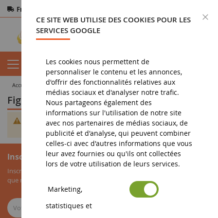
Frais de port offerts
dès 150€ d'achat
F
CE SITE WEB UTILISE DES COOKIES POUR LES
Paiement sécurisé
Retours
sous 14 jours
SERVICES GOOGLE
Les cookies nous permettent de
personnaliser le contenu et les annonces,
d'offrir des fonctionnalités relatives aux
accueil
figurine
Figurine chevalier
médias sociaux et d'analyser notre trafic.
Figurine chevalier
Nous partageons également des
informations sur l'utilisation de notre site
Impossible de trouver des produits correspondants à votre
avec nos partenaires de médias sociaux, de
sélection.
publicité et d'analyse, qui peuvent combiner
celles-ci avec d'autres informations que vous
leur avez fournies ou qu'ils ont collectées
Inscription à la newsletter
lors de votre utilisation de leurs services.
Inscrivez-vous à notre newsletter pour recevoir nos bons plans, ainsi
que nos nouveautés sur les miniatures agricoles.
Marketing,
statistiques et