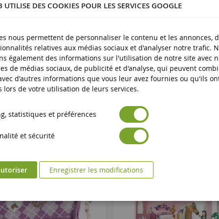
B UTILISE DES COOKIES POUR LES SERVICES GOOGLE
Neuf
Avertissement : ne convient pas aux enfants de moins de 3 an
es produits
es nous permettent de personnaliser le contenu et les annonces, d'
Marquage CE
ionnalités relatives aux médias sociaux et d'analyser notre trafic. 
s également des informations sur l'utilisation de notre site avec 
es de médias sociaux, de publicité et d'analyse, qui peuvent comb
 avec d'autres informations que vous leur avez fournies ou qu'ils on
s lors de votre utilisation de leurs services.
, statistiques et préférences
alité et sécurité
utoriser
Enregistrer les modifications