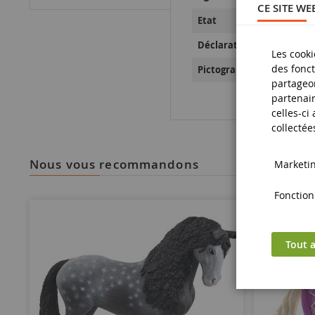
CE SITE WE
Etat
Déclaration de Sécurité d
Les cooki
des fonct
Pictogramme de sécurité
partageon
partenair
celles-ci
collectée
nous vous recommandons
Marketing
Fonctionn
Tout a