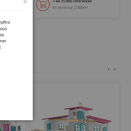
+ de 15 000 références
En stock sur 2 000m²
s.
offrir
Nous
nos
iner
t
‹
›