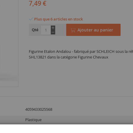
7,49 €
Plus que 6 articles en stock
Qté
Ajouter au panier
Figurine Etalon Andalou - fabriqué par SCHLEICH sous la ré
SHL13821 dans la catégorie Figurine Chevaux
4059433025568
Plastique
3 ans et plus