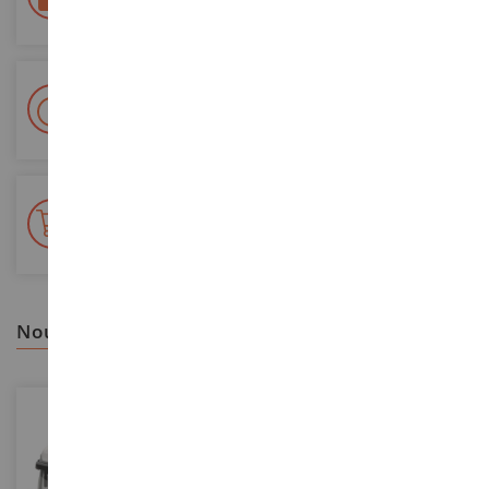
Sécurisation de tous vos paiements
Livraison en 48/72h
Colissimo suivi La Poste et points relais
+ de 15 000 références
En stock sur 2 000m²
nous vous recommandons