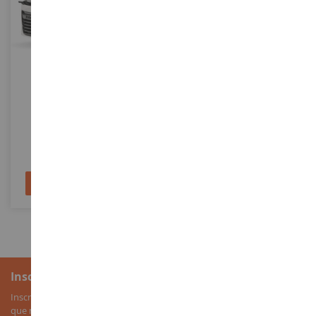
ECHELLE
ECHELLE
1/87
1/18
DAF XG+ 2024 4x2 Blanc
DAF 3300 Space Cab 6x4 1982
HER320900
RK180091
19,90 €
171,90 €
Ajouter au panier
Ajouter au panier
Inscription à la newsletter
Inscrivez-vous à notre newsletter pour recevoir nos bons plans, ainsi
que nos nouveautés sur les miniatures agricoles.