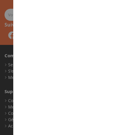
Suivez-nous
Compte
Se connecter
S'enregistrer
Mes points de fidélité
Support client
Conditions générales de ventes
Mentions légales
Contact
Gérer les cookies
Accessibilité : non conforme