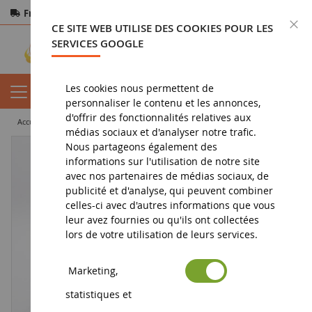
Frais de port offerts
dès 150€ d'achat
F
CE SITE WEB UTILISE DES COOKIES POUR LES
Paiement sécurisé
Retours
sous 14 jours
SERVICES GOOGLE
Les cookies nous permettent de
personnaliser le contenu et les annonces,
d'offrir des fonctionnalités relatives aux
accueil
miniature tp
camion miniature
solo
DAF XG+ 4x2 blanc
médias sociaux et d'analyser notre trafic.
Nous partageons également des
informations sur l'utilisation de notre site
avec nos partenaires de médias sociaux, de
publicité et d'analyse, qui peuvent combiner
celles-ci avec d'autres informations que vous
leur avez fournies ou qu'ils ont collectées
lors de votre utilisation de leurs services.
Marketing,
statistiques et