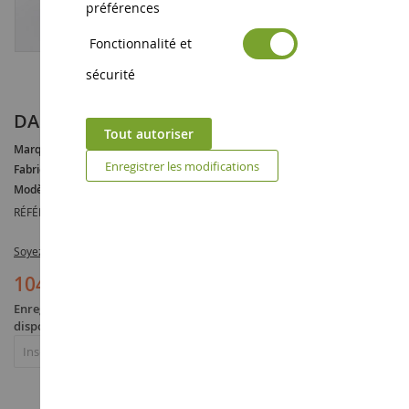
préférences
Fonctionnalité et
sécurité
DAF XG+ 4x2 blanc
Tout autoriser
Marque :
DAF
Enregistrer les modifications
Fabricant :
ELIGOR
Modèle :
XG
RÉFÉRENCE :
ELI117564
Soyez le premier à commenter ce produit
104,90 €
Enregistrez-vous pour être averti quand le produit sera de nouveau
disponible
Inscription