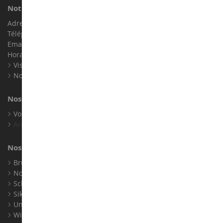
Notre magasin de miniatures
Adresse : ZA LE Chemin, 61800 Montsecret
Téléphone :
02 33 96 02 79
Email :
info@collect-world.com
Horaires : Du lundi au Samedi / 9h-18h
Visite virtuelle
Nos expositions
Nos marques
Voir toutes nos marques
Archives
Nos fabricants
Bruder
Norev
Schuco
Siku
Universal Hobbies
Wiking