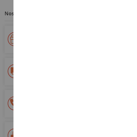
Nos avantages clients
Votre fidélité récompensée !
Accumulez des points lors de vos achats et utilisez les pour
vos futures commandes
Frais de ports offerts
dès 150€ d'achat
(en France métropolitaine)
Une équipe de 8 personnes
à votre écoute du lundi au samedi
Tél. 02 33 96 02 79
Paiement 100% sécurisé