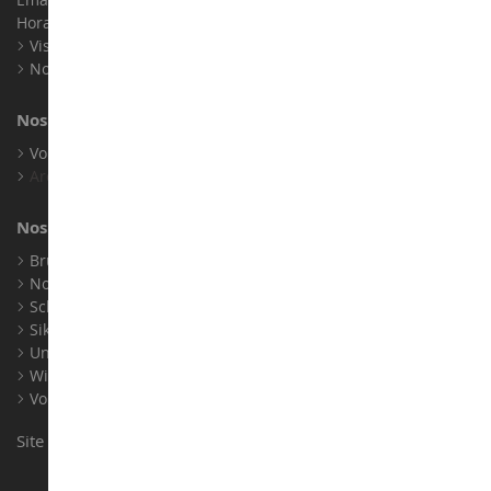
Horaires : Du lundi au Samedi / 9h-18h
Visite virtuelle
Nos expositions
Nos marques
Voir toutes nos marques
Archives
Nos fabricants
Bruder
Norev
Schuco
Siku
Universal Hobbies
Wiking
Voir tous nos fabricants
Site conçu et réalisé par