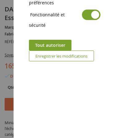
préférences
DAF XF Euro SC MY2017 4x2 avec citerne 3
Fonctionnalité et
Essieux SITRA
sécurité
Marque :
DAF
Fabricant :
WSI
RÉFÉRENCE :
WSI01-3764
Tout autoriser
Soyez le premier à commenter ce produit
Enregistrer les modifications
165,90 €
Dernier article en stock
Qté
Ajouter au panier
Miniature DAF XF Euro SC MY2017 4x2 avec citerne 3 Essieux SITRA à
l'échelle 1/50 fabriqué par WSI sous la référence WSI01-3764 dans la
catégorie Camion miniature