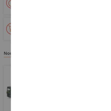
Livraison en 48/72h
Colissimo suivi La Poste et points relais
+ de 15 000 références
En stock sur 2 000m²
nous vous recommandons
ECHELLE
ECHELLE
1/87
1/87