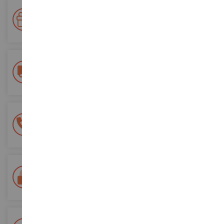
Votre fidélité récompensée !
Accumulez des points lors de vos achats et utilisez les pour
vos futures commandes
Frais de ports offerts
dès 150€ d'achat
(en France métropolitaine)
Une équipe de 8 personnes
à votre écoute du lundi au samedi
Tél. 02 33 96 02 79
Paiement 100% sécurisé
Sécurisation de tous vos paiements