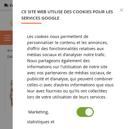
Frais de port offerts
dès 150€ d'achat
F
CE SITE WEB UTILISE DES COOKIES POUR LES
Paiement sécurisé
Retours
sous 14 jours
SERVICES GOOGLE
Les cookies nous permettent de
personnaliser le contenu et les annonces,
d'offrir des fonctionnalités relatives aux
accueil
miniature tp
camion miniature
camion citerne
médias sociaux et d'analyser notre trafic.
DAF XF Euro SC MY2017 4x2 avec citerne 3 Essieux SITRA
Nous partageons également des
informations sur l'utilisation de notre site
avec nos partenaires de médias sociaux, de
publicité et d'analyse, qui peuvent combiner
celles-ci avec d'autres informations que vous
leur avez fournies ou qu'ils ont collectées
lors de votre utilisation de leurs services.
Marketing,
statistiques et