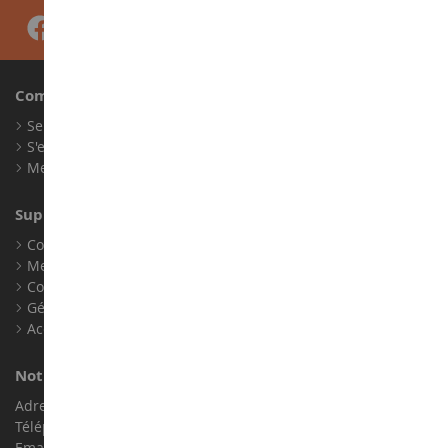
Compte
Se connecter
S'enregistrer
Mes points de fidélité
Support client
Conditions générales de ventes
Mentions légales
Contact
Gérer les cookies
Accessibilité : non conforme
Notre magasin de miniatures
Adresse : ZA LE Chemin, 61800 Montsecret
Téléphone :
02 33 96 02 79
Email :
info@collect-world.com