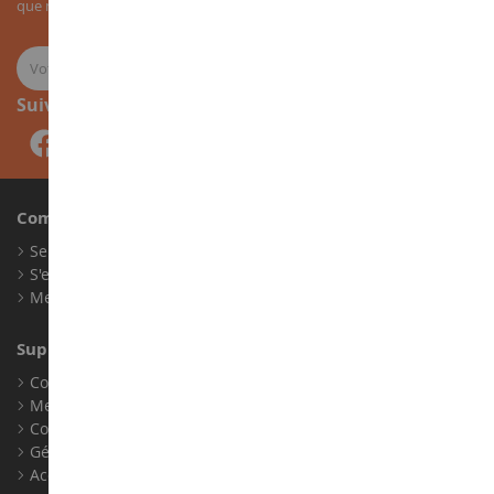
que nos nouveautés sur les miniatures agricoles.
Suivez-nous
Compte
Se connecter
S'enregistrer
Mes points de fidélité
Support client
Conditions générales de ventes
Mentions légales
Contact
Gérer les cookies
Accessibilité : non conforme