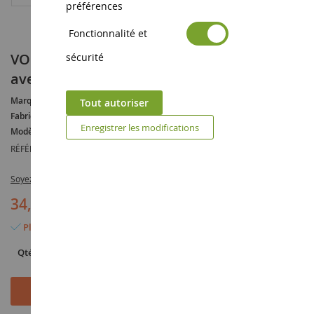
préférences
Fonctionnalité et
VOLKSWAGEN bus 1961 orange et blanc
sécurité
avec figurine STICH
Marque :
VOLKSWAGEN
Tout autoriser
Fabricant :
JADA TOYS
Enregistrer les modifications
Modèle :
Bus
RÉFÉRENCE :
JAD36340
Soyez le premier à commenter ce produit
34,90 €
Plus que 9 articles en stock
Qté
Ajouter au panier