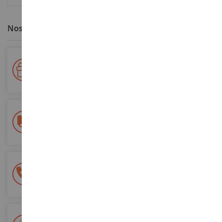
Nos avantages clients
Votre fidélité récompensée !
Accumulez des points lors de vos achats et utilisez les pour
vos futures commandes
Frais de ports offerts
dès 150€ d'achat
(en France métropolitaine)
Une équipe de 8 personnes
à votre écoute du lundi au samedi
Tél. 02 33 96 02 79
Paiement 100% sécurisé