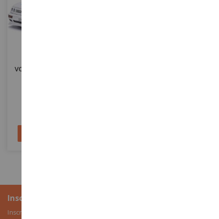
ECHELLE
ECHELLE
1/24
1/24
VOLKSWAGEN Jetta Blanche
VOLKSWAGEN Beetle BUS
1995 Fast And Furious
Beige Avec Badge
TRANSFORMERS
JAD99591
JAD34264
34,90 €
34,90 €
Ajouter au panier
Ajouter au panier
Inscription à la newsletter
Inscrivez-vous à notre newsletter pour recevoir nos bons plans, ainsi