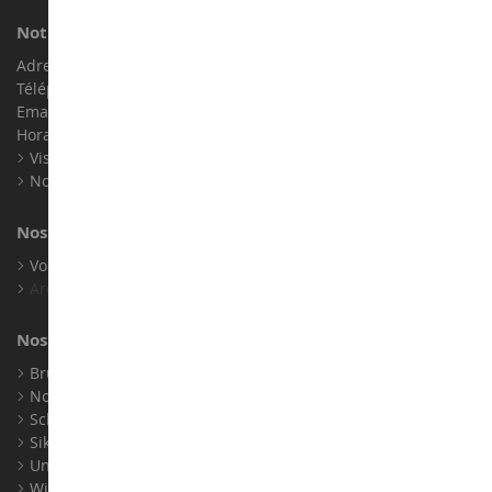
Notre magasin de miniatures
Adresse : ZA LE Chemin, 61800 Montsecret
Téléphone :
02 33 96 02 79
Email :
info@collect-world.com
Horaires : Du lundi au Samedi / 9h-18h
Visite virtuelle
Nos expositions
Nos marques
Voir toutes nos marques
Archives
Nos fabricants
Bruder
Norev
Schuco
Siku
Universal Hobbies
Wiking