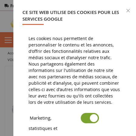
Frais de port offerts
dès 150€ d'achat
F
CE SITE WEB UTILISE DES COOKIES POUR LES
Paiement sécurisé
Retours
sous 14 jours
SERVICES GOOGLE
Les cookies nous permettent de
personnaliser le contenu et les annonces,
d'offrir des fonctionnalités relatives aux
accueil
vehicule miniature
véhicule film et série
médias sociaux et d'analyser notre trafic.
VOLKSWAGEN bus 1961 orange et blanc avec figurine STICH
Nous partageons également des
informations sur l'utilisation de notre site
avec nos partenaires de médias sociaux, de
publicité et d'analyse, qui peuvent combiner
celles-ci avec d'autres informations que vous
leur avez fournies ou qu'ils ont collectées
lors de votre utilisation de leurs services.
Marketing,
statistiques et