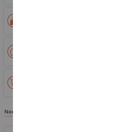
Paiement 100% sécurisé
Sécurisation de tous vos paiements
Livraison en 48/72h
Colissimo suivi La Poste et points relais
+ de 15 000 références
En stock sur 2 000m²
nous vous recommandons