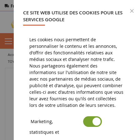
Frais de port offerts
dès 150€ d'achat
F
CE SITE WEB UTILISE DES COOKIES POUR LES
Paiement sécurisé
Retours
sous 14 jours
SERVICES GOOGLE
Les cookies nous permettent de
personnaliser le contenu et les annonces,
d'offrir des fonctionnalités relatives aux
accueil
vehicule miniature
bus miniature
médias sociaux et d'analyser notre trafic.
TOYOTA Hiace Super GL Custom 2008 Blanc nacré
Nous partageons également des
informations sur l'utilisation de notre site
avec nos partenaires de médias sociaux, de
publicité et d'analyse, qui peuvent combiner
celles-ci avec d'autres informations que vous
leur avez fournies ou qu'ils ont collectées
lors de votre utilisation de leurs services.
Marketing,
statistiques et