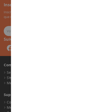
Inscription à la newsletter
Inscrivez-vous à notre newsletter pour recevoir nos bons plans, ainsi
que nos nouveautés sur les miniatures agricoles.
Suivez-nous
Compte
Se connecter
S'enregistrer
Mes points de fidélité
Support client
Conditions générales de ventes
Mentions légales