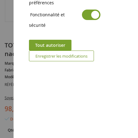
préférences
Fonctionnalité et
sécurité
TOYOTA Hiace Super GL Custom 2008 Blanc
Tout autoriser
nacré
Enregistrer les modifications
Marque :
TOYOTA
Fabricant :
OTTOMOBILE
Modèle :
Hiace
RÉFÉRENCE :
OT1136
Soyez le premier à commenter ce produit
98,90 €
Dernier article en stock
Qté