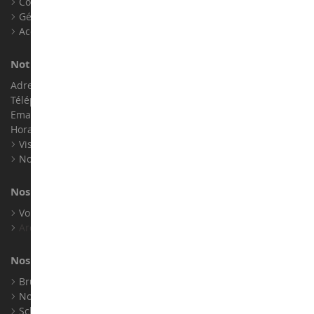
Contact
Gérer les cookies
Accessibilité : non conforme
Notre magasin de miniatures
Adresse : ZA LE Chemin, 61800 Montsecret
Téléphone :
02 33 96 02 79
Email :
info@collect-world.com
Horaires : Du lundi au Samedi / 9h-18h
Visite virtuelle
Nos expositions
Nos marques
Voir toutes nos marques
Archives
Nos fabricants
Bruder
Norev
Schuco