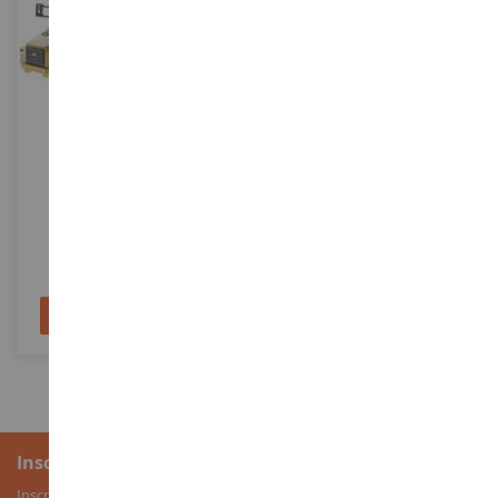
ECHELLE
ECHELLE
1/64
1/32
Tombereau Articulé
Dumper CATERPILLAR 770
CATERPILLAR 745
DCM85639
DCM84044
43,90 €
38,90 €
Ajouter au panier
Ajouter au panier
Inscription à la newsletter
Inscrivez-vous à notre newsletter pour recevoir nos bons plans, ainsi