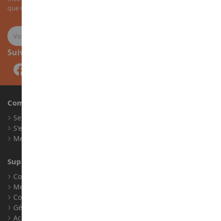
que nos nouveautés sur les miniatures agricoles.
Suivez-nous
Compte
Se connecter
S'enregistrer
Mes points de fidélité
Support client
Conditions générales de ventes
Mentions légales
Contact
Gérer les cookies
Accessibilité : non conforme