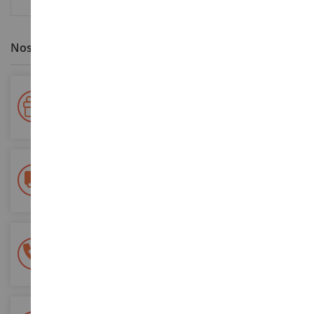
Nos avantages clients
Votre fidélité récompensée !
Accumulez des points lors de vos achats et utilisez les pour
vos futures commandes
Frais de ports offerts
dès 150€ d'achat
(en France métropolitaine)
Une équipe de 8 personnes
à votre écoute du lundi au samedi
Tél. 02 33 96 02 79