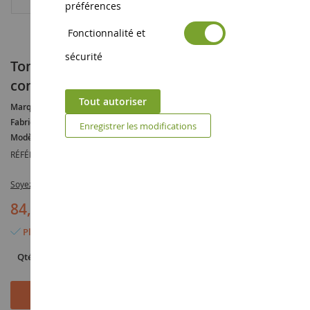
préférences
Fonctionnalité et
sécurité
Tombereau articulé CATERPILLAR 725 avec
conducteur
Tout autoriser
Marque :
CATERPILLAR
Fabricant :
DIECAST MASTERS
Enregistrer les modifications
Modèle :
725
RÉFÉRENCE :
DCM85073
Soyez le premier à commenter ce produit
84,90 €
Plus que 4 articles en stock
Qté
Ajouter au panier