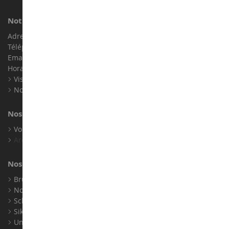
Notre magasin de miniatures
Adresse : ZA LE Chemin, 61800 Montsecret
Téléphone :
02 33 96 02 79
Email :
info@collect-world.com
Horaires : Du lundi au Samedi / 9h-18h
Visite virtuelle
Nos expositions
Nos marques
Voir toutes nos marques
Archives
Nos fabricants
Bruder
Norev
Schuco
Siku
Universal Hobbies