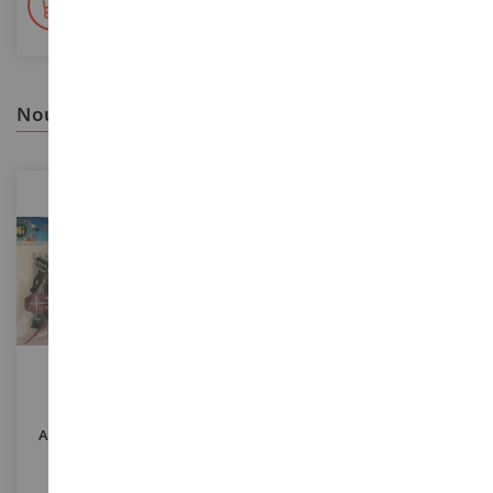
En stock sur 2 000m²
nous vous recommandons
ECHELLE
1/35
ECHELLE
Robot Avec Accessoires
Voiture Einheits-PKW Kfz 4 À
Articulé - 11.5 Cm - Coloris
Assembler Et À Peindre
Aléatoire
LPB21125
REV03339