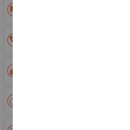
Frais de ports offerts
dès 150€ d'achat
(en France métropolitaine)
Une équipe de 8 personnes
à votre écoute du lundi au samedi
Tél. 02 33 96 02 79
Paiement 100% sécurisé
Sécurisation de tous vos paiements
Livraison en 48/72h
Colissimo suivi La Poste et points relais
+ de 15 000 références