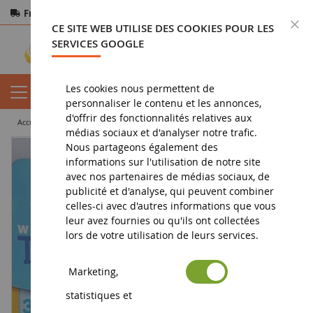
Frais de port offerts
dès 150€ d'achat
F
CE SITE WEB UTILISE DES COOKIES POUR LES
Paiement sécurisé
Retours
sous 14 jours
SERVICES GOOGLE
Les cookies nous permettent de
personnaliser le contenu et les annonces,
d'offrir des fonctionnalités relatives aux
accueil
jouet
jouets pour garçon
Télèphone avec son Jaune
médias sociaux et d'analyser notre trafic.
Nous partageons également des
informations sur l'utilisation de notre site
avec nos partenaires de médias sociaux, de
publicité et d'analyse, qui peuvent combiner
celles-ci avec d'autres informations que vous
leur avez fournies ou qu'ils ont collectées
lors de votre utilisation de leurs services.
Marketing,
statistiques et