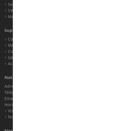
Se connecter
S'enregistrer
Mes points de fidélité
Support client
Conditions générales de ventes
Mentions légales
Contact
Gérer les cookies
Accessibilité : non conforme
Notre magasin de miniatures
Adresse : ZA LE Chemin, 61800 Montsecret
Téléphone :
02 33 96 02 79
Email :
info@collect-world.com
Horaires : Du lundi au Samedi / 9h-18h
Visite virtuelle
Nos expositions
Nos marques