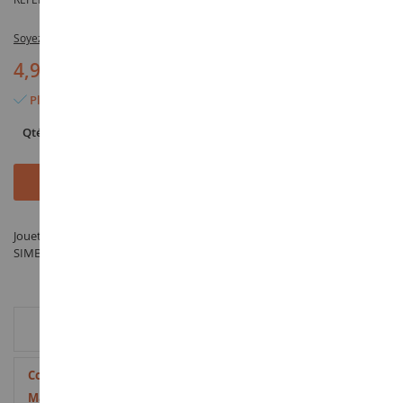
Soyez le premier à commenter ce produit
4,95 €
Plus que 3 articles en stock
Qté
Ajouter au panier
Jouet Télèphone avec son Jaune - fabriqué par SIMBA sous la référence
SIMB104512903-1 dans la catégorie Jouets pour garçon
INFORMATION COMPLÉMENTAIRE
Plus
3663740035090
d’information
Plastique