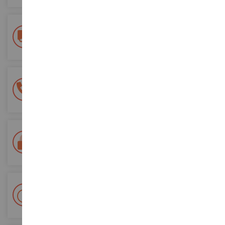
Frais de ports offerts
dès 150€ d'achat
(en France métropolitaine)
Une équipe de 8 personnes
à votre écoute du lundi au samedi
Tél. 02 33 96 02 79
Paiement 100% sécurisé
Sécurisation de tous vos paiements
Livraison en 48/72h
Colissimo suivi La Poste et points relais