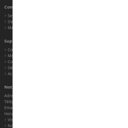
Compte
Se connecter
S'enregistrer
Mes points de fidélité
Support client
Conditions générales de ventes
Mentions légales
Contact
Gérer les cookies
Accessibilité : non conforme
Notre magasin de miniatures
Adresse : ZA LE Chemin, 61800 Montsecret
Téléphone :
02 33 96 02 79
Email :
info@collect-world.com
Horaires : Du lundi au Samedi / 9h-18h
Visite virtuelle
Nos expositions