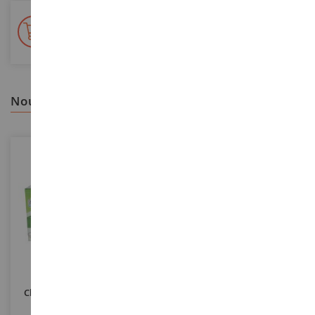
+ de 15 000 références
En stock sur 2 000m²
nous vous recommandons
ECHELLE
1/24
ECHELLE
Clôture De Corral En Bois -
Feuille De Rochers Froissés XL
Diamètre 156 Cm - Sans
61 X 34.5 Cm – Grossvenediger