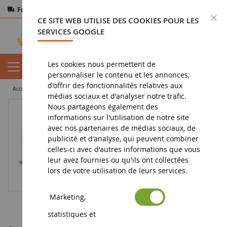
Frais de port offerts
dès 150€ d'achat
F
CE SITE WEB UTILISE DES COOKIES POUR LES
Paiement sécurisé
Retours
sous 14 jours
SERVICES GOOGLE
Les cookies nous permettent de
personnaliser le contenu et les annonces,
d'offrir des fonctionnalités relatives aux
accueil
diorama
accessoire
Soute à charbon - 13,8 x 4,6 x 2,6 cm
médias sociaux et d'analyser notre trafic.
Nous partageons également des
informations sur l'utilisation de notre site
avec nos partenaires de médias sociaux, de
publicité et d'analyse, qui peuvent combiner
celles-ci avec d'autres informations que vous
leur avez fournies ou qu'ils ont collectées
lors de votre utilisation de leurs services.
Marketing,
statistiques et