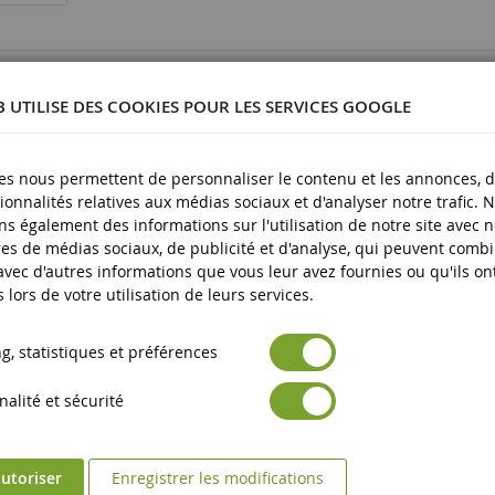
23339
B UTILISE DES COOKIES POUR LES SERVICES GOOGLE
es nous permettent de personnaliser le contenu et les annonces, d'
ionnalités relatives aux médias sociaux et d'analyser notre trafic. 
lastique
s également des informations sur l'utilisation de notre site avec 
es de médias sociaux, de publicité et d'analyse, qui peuvent comb
plus
 avec d'autres informations que vous leur avez fournies ou qu'ils on
s lors de votre utilisation de leurs services.
, statistiques et préférences
alité et sécurité
utoriser
Enregistrer les modifications