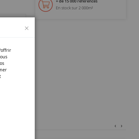
+ de 15 000 références
En stock sur 2 000m²
Fermer
offrir
Nous
nos
iner
t
‹
›