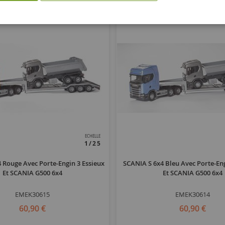
ECHELLE
1/25
 Rouge Avec Porte-Engin 3 Essieux
SCANIA S 6x4 Bleu Avec Porte-Eng
Et SCANIA G500 6x4
Et SCANIA G500 6x4
EMEK30615
EMEK30614
60,90 €
60,90 €