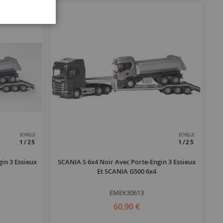
ECHELLE
ECHELLE
1/25
1/25
in 3 Essieux
SCANIA S 6x4 Noir Avec Porte-Engin 3 Essieux
S
Et SCANIA G500 6x4
EMEK30613
60,90 €