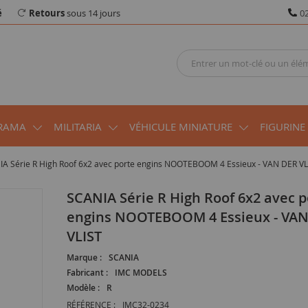
é
Retours
sous 14 jours
02
RAMA
MILITARIA
VÉHICULE MINIATURE
FIGURINE
A Série R High Roof 6x2 avec porte engins NOOTEBOOM 4 Essieux - VAN DER VL
SCANIA Série R High Roof 6x2 avec porte
engins NOOTEBOOM 4 Essieux - VA
VLIST
Marque :
SCANIA
Fabricant :
IMC MODELS
Modèle :
R
RÉFÉRENCE :
IMC32-0234