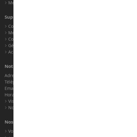
Mes points de fidélité
Support client
Conditions générales de ventes
Mentions légales
Contact
Gérer les cookies
Accessibilité : non conforme
Notre magasin de miniatures
Adresse : ZA LE Chemin, 61800 Montsecret
Téléphone :
02 33 96 02 79
Email :
info@collect-world.com
Horaires : Du lundi au Samedi / 9h-18h
Visite virtuelle
Nos expositions
Nos marques
Voir toutes nos marques