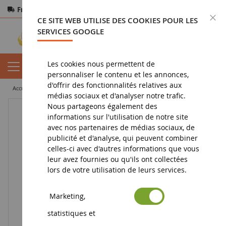
Frais de port offerts
dès 150€ d'achat
F
CE SITE WEB UTILISE DES COOKIES POUR LES
Paiement sécurisé
Retours
sous 14 jours
SERVICES GOOGLE
Les cookies nous permettent de
personnaliser le contenu et les annonces,
d'offrir des fonctionnalités relatives aux
accueil
diorama
accessoire
Sachet de 250g de gravier beige
médias sociaux et d'analyser notre trafic.
Nous partageons également des
informations sur l'utilisation de notre site
avec nos partenaires de médias sociaux, de
publicité et d'analyse, qui peuvent combiner
celles-ci avec d'autres informations que vous
leur avez fournies ou qu'ils ont collectées
lors de votre utilisation de leurs services.
Marketing,
statistiques et