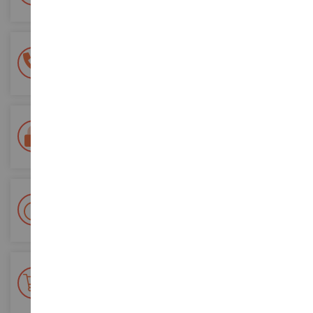
(en France métropolitaine)
Une équipe de 8 personnes
à votre écoute du lundi au samedi
Tél. 02 33 96 02 79
Paiement 100% sécurisé
Sécurisation de tous vos paiements
Livraison en 48/72h
Colissimo suivi La Poste et points relais
+ de 15 000 références
En stock sur 2 000m²