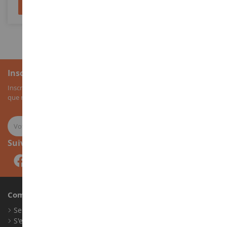
Ajouter au panier
Ajouter au panier
Inscription à la newsletter
Inscrivez-vous à notre newsletter pour recevoir nos bons plans, ainsi
que nos nouveautés sur les miniatures agricoles.
Suivez-nous
Compte
Se connecter
S'enregistrer