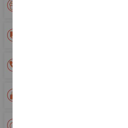
Accumulez des points lors de vos achats et utilisez les pour
vos futures commandes
Frais de ports offerts
dès 150€ d'achat
(en France métropolitaine)
Une équipe de 8 personnes
à votre écoute du lundi au samedi
Tél. 02 33 96 02 79
Paiement 100% sécurisé
Sécurisation de tous vos paiements
Livraison en 48/72h
Colissimo suivi La Poste et points relais