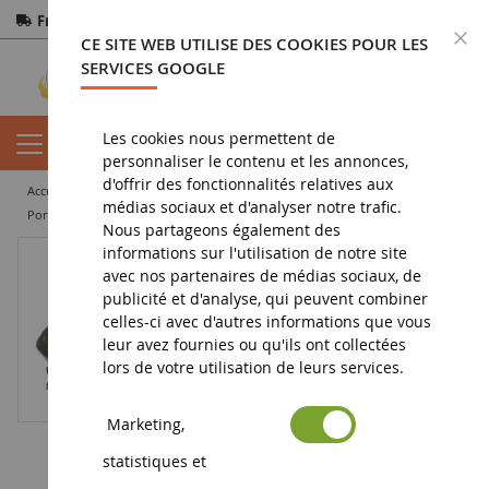
Frais de port offerts
dès 150€ d'achat
F
CE SITE WEB UTILISE DES COOKIES POUR LES
Paiement sécurisé
Retours
sous 14 jours
SERVICES GOOGLE
Les cookies nous permettent de
personnaliser le contenu et les annonces,
d'offrir des fonctionnalités relatives aux
accueil
miniature agricole
objets publicitaires
porte clés
médias sociaux et d'analyser notre trafic.
Porte-clés CASE IH Quadtrac 785
Nous partageons également des
informations sur l'utilisation de notre site
avec nos partenaires de médias sociaux, de
publicité et d'analyse, qui peuvent combiner
celles-ci avec d'autres informations que vous
leur avez fournies ou qu'ils ont collectées
lors de votre utilisation de leurs services.
Marketing,
statistiques et