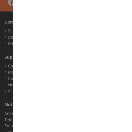
Compte
Se connecter
S'enregistrer
Mes points de fidélité
Support client
Conditions générales de ventes
Mentions légales
Contact
Gérer les cookies
Accessibilité : non conforme
Notre magasin de miniatures
Adresse : ZA LE Chemin, 61800 Montsecret
Téléphone :
02 33 96 02 79
Email :
info@collect-world.com
Horaires : Du lundi au Samedi / 9h-18h