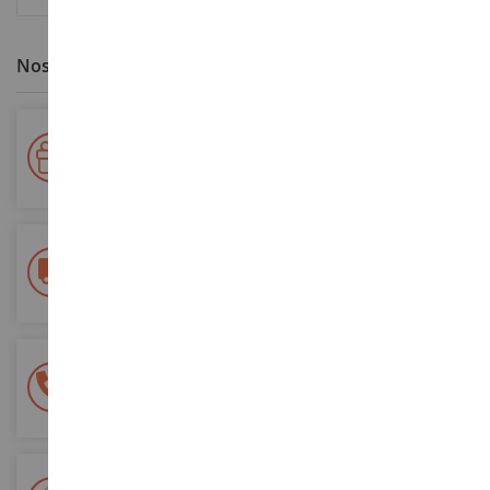
Nos avantages clients
Votre fidélité récompensée !
Accumulez des points lors de vos achats et utilisez les pour
vos futures commandes
Frais de ports offerts
dès 150€ d'achat
(en France métropolitaine)
Une équipe de 8 personnes
à votre écoute du lundi au samedi
Tél. 02 33 96 02 79