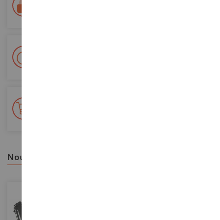
Paiement 100% sécurisé
Sécurisation de tous vos paiements
Livraison en 48/72h
Colissimo suivi La Poste et points relais
+ de 15 000 références
En stock sur 2 000m²
nous vous recommandons