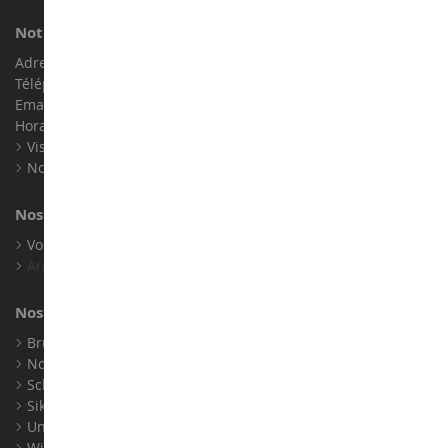
Notre magasin de miniatures
Adresse : ZA LE Chemin, 61800 Montsecret
Téléphone :
02 33 96 02 79
Email :
info@collect-world.com
Horaires : Du lundi au Samedi / 9h-18h
Visite virtuelle
Nos expositions
Nos marques
Voir toutes nos marques
Archives
Nos fabricants
Bruder
Norev
Schuco
Siku
Universal Hobbies
Wiking