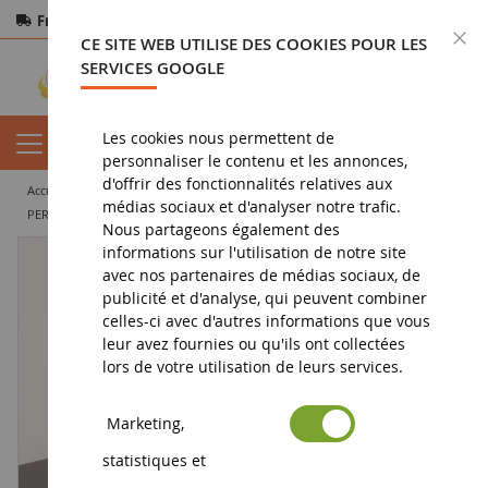
Frais de port offerts
dès 150€ d'achat
F
CE SITE WEB UTILISE DES COOKIES POUR LES
Paiement sécurisé
Retours
sous 14 jours
SERVICES GOOGLE
Les cookies nous permettent de
personnaliser le contenu et les annonces,
d'offrir des fonctionnalités relatives aux
accueil
miniature tp
camion miniature
solo
médias sociaux et d'analyser notre trafic.
PERTERBILT 352 Pacemaker 1979 Vert et Jaune
Nous partageons également des
informations sur l'utilisation de notre site
avec nos partenaires de médias sociaux, de
publicité et d'analyse, qui peuvent combiner
celles-ci avec d'autres informations que vous
leur avez fournies ou qu'ils ont collectées
lors de votre utilisation de leurs services.
Marketing,
statistiques et