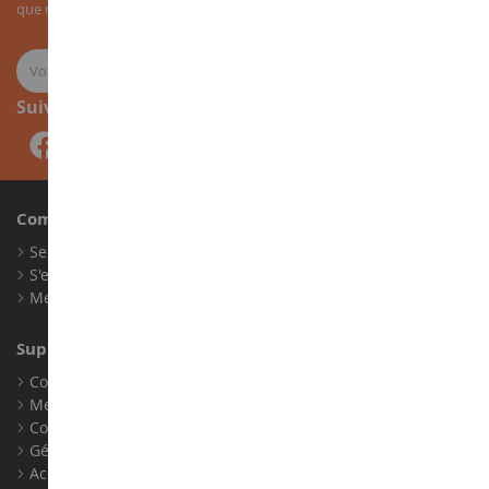
que nos nouveautés sur les miniatures agricoles.
Suivez-nous
Compte
Se connecter
S'enregistrer
Mes points de fidélité
Support client
Conditions générales de ventes
Mentions légales
Contact
Gérer les cookies
Accessibilité : non conforme