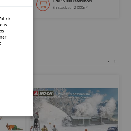
+ de 15 000 références
En stock sur 2 000m²
offrir
Nous
nos
iner
t
‹
›