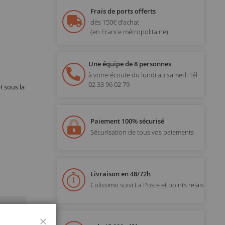
Frais de ports offerts
dès 150€ d'achat
(en France métropolitaine)
Une équipe de 8 personnes
à votre écoute du lundi au samedi
Tél.
02 33 96 02 79
H sous la
Paiement 100% sécurisé
Sécurisation de tous vos paiements
Livraison en 48/72h
Colissimo suivi La Poste et points relais
Fermer