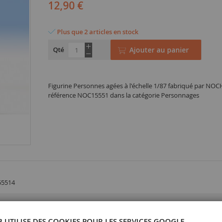
12,90 €
Plus que 2 articles en stock
Qté
Ajouter au panier
Figurine Personnes agées à l'échelle 1/87 fabriqué par NOC
référence NOC15551 dans la catégorie Personnages
55514
B UTILISE DES COOKIES POUR LES SERVICES GOOGLE