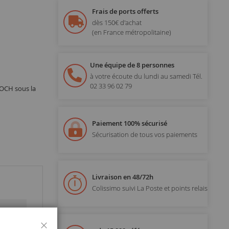
Frais de ports offerts
dès 150€ d'achat
(en France métropolitaine)
Une équipe de 8 personnes
à votre écoute du lundi au samedi
Tél.
02 33 96 02 79
NOCH sous la
Paiement 100% sécurisé
Sécurisation de tous vos paiements
Livraison en 48/72h
Colissimo suivi La Poste et points relais
Fermer