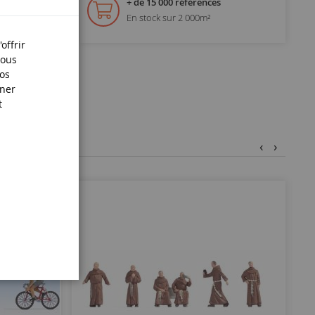
+ de 15 000 références
En stock sur 2 000m²
offrir
Nous
nos
iner
t
‹
›