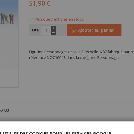
51,90 €
Plus que 7 articles en stock
Qté
Ajouter au panier
Figurine Personnages de ville à l'échelle 1/87 fabriqué par 
référence NOC16043 dans la catégorie Personnages
60433
B UTILISE DES COOKIES POUR LES SERVICES GOOGLE