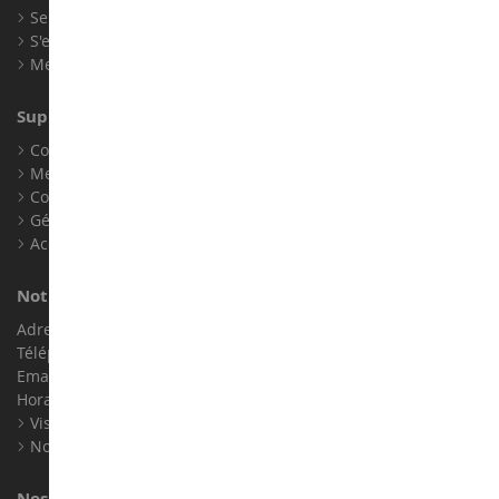
Se connecter
S'enregistrer
Mes points de fidélité
Support client
Conditions générales de ventes
Mentions légales
Contact
Gérer les cookies
Accessibilité : non conforme
Notre magasin de miniatures
Adresse : ZA LE Chemin, 61800 Montsecret
Téléphone :
02 33 96 02 79
Email :
info@collect-world.com
Horaires : Du lundi au Samedi / 9h-18h
Visite virtuelle
Nos expositions
Nos marques