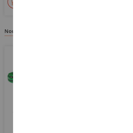
En stock sur 2 000m²
nous vous recommandons
ECHELLE
1/25
ECHELLE
Concept Car CAMARO À
Kit De Chevalier De Croisade -
Assembler
Armure, Gant Et Massue
REV11527
LPE52155