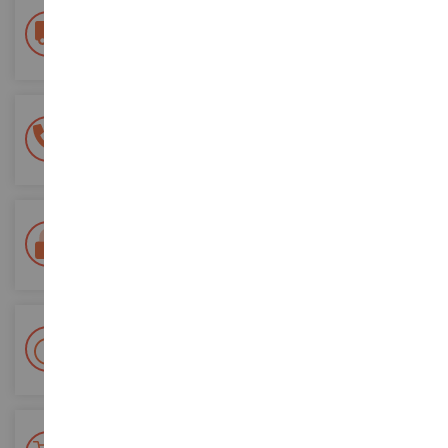
Frais de ports offerts
dès 150€ d'achat
(en France métropolitaine)
Une équipe de 8 personnes
à votre écoute du lundi au samedi
Tél. 02 33 96 02 79
Paiement 100% sécurisé
Sécurisation de tous vos paiements
Livraison en 48/72h
Colissimo suivi La Poste et points relais
+ de 15 000 références