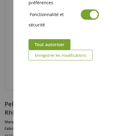
préférences
Fonctionnalité et
sécurité
Tout autoriser
Enregistrer les modifications
Peluche porte clé YOOHOO et ses amis -
Rhinocéros
Marque :
AURORA
Fabricant :
AURORA