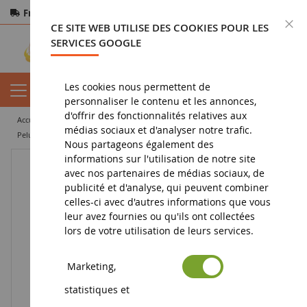
Frais de port offerts
dès 150€ d'achat
F
CE SITE WEB UTILISE DES COOKIES POUR LES
Paiement sécurisé
Retours
sous 14 jours
SERVICES GOOGLE
Les cookies nous permettent de
personnaliser le contenu et les annonces,
d'offrir des fonctionnalités relatives aux
accueil
jouet
peluche
médias sociaux et d'analyser notre trafic.
Peluche porte clé YOOHOO et ses amis - Rhinocéros
Nous partageons également des
informations sur l'utilisation de notre site
avec nos partenaires de médias sociaux, de
publicité et d'analyse, qui peuvent combiner
celles-ci avec d'autres informations que vous
leur avez fournies ou qu'ils ont collectées
lors de votre utilisation de leurs services.
Marketing,
statistiques et