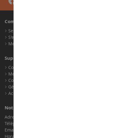
Compte
Se connecter
S'enregistrer
Mes points de fidélité
Support client
Conditions générales de ventes
Mentions légales
Contact
Gérer les cookies
Accessibilité : non conforme
Notre magasin de miniatures
Adresse : ZA LE Chemin, 61800 Montsecret
Téléphone :
02 33 96 02 79
Email :
info@collect-world.com
Horaires : Du lundi au Samedi / 9h-18h