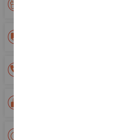
Accumulez des points lors de vos achats et utilisez les pour
vos futures commandes
Frais de ports offerts
dès 150€ d'achat
(en France métropolitaine)
Une équipe de 8 personnes
à votre écoute du lundi au samedi
Tél. 02 33 96 02 79
Paiement 100% sécurisé
Sécurisation de tous vos paiements
Livraison en 48/72h
Colissimo suivi La Poste et points relais