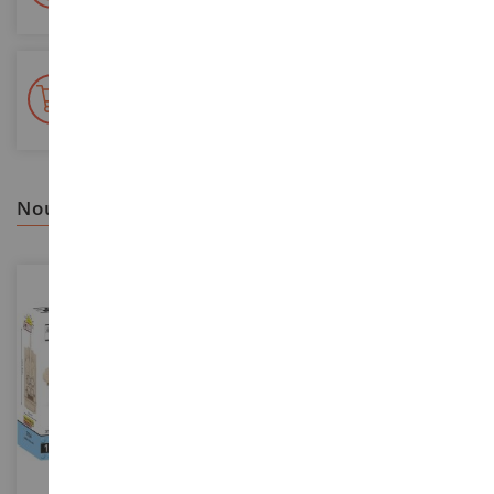
+ de 15 000 références
En stock sur 2 000m²
nous vous recommandons
ECHELLE
ECHELLE
1/72
1/72