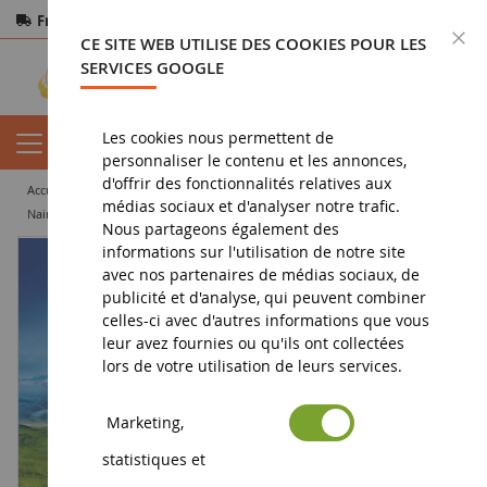
Frais de port offerts
dès 150€ d'achat
F
CE SITE WEB UTILISE DES COOKIES POUR LES
Paiement sécurisé
Retours
sous 14 jours
SERVICES GOOGLE
Les cookies nous permettent de
personnaliser le contenu et les annonces,
d'offrir des fonctionnalités relatives aux
accueil
jouet
jeux de construction
playmobil
médias sociaux et d'analyser notre trafic.
Nain avec Deltaplane
Nous partageons également des
informations sur l'utilisation de notre site
avec nos partenaires de médias sociaux, de
publicité et d'analyse, qui peuvent combiner
celles-ci avec d'autres informations que vous
leur avez fournies ou qu'ils ont collectées
lors de votre utilisation de leurs services.
Marketing,
statistiques et