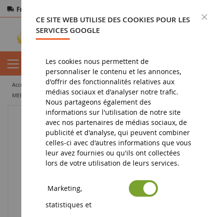
Frais de port offerts
dès 150€ d'achat
F
CE SITE WEB UTILISE DES COOKIES POUR LES
Paiement sécurisé
Retours
sous 14 jours
SERVICES GOOGLE
Les cookies nous permettent de
personnaliser le contenu et les annonces,
d'offrir des fonctionnalités relatives aux
accueil
miniature tp
camion miniature
porteur
médias sociaux et d'analyser notre trafic.
MERCEDES BENZ NG 6x4 avec remorque 2 essieux DB
Nous partageons également des
informations sur l'utilisation de notre site
avec nos partenaires de médias sociaux, de
publicité et d'analyse, qui peuvent combiner
celles-ci avec d'autres informations que vous
leur avez fournies ou qu'ils ont collectées
lors de votre utilisation de leurs services.
Marketing,
statistiques et