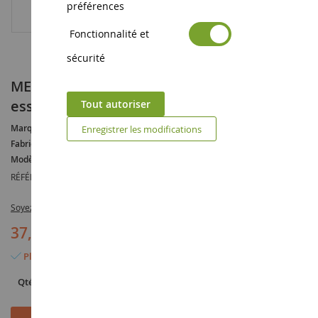
préférences
Fonctionnalité et
sécurité
MERCEDES BENZ NG 6x4 avec remorque 2
essieux DB
Tout autoriser
Marque :
MERCEDES
Enregistrer les modifications
Fabricant :
HERPA
Modèle :
NG
RÉFÉRENCE :
HER318846
Soyez le premier à commenter ce produit
37,90 €
Plus que 2 articles en stock
Qté