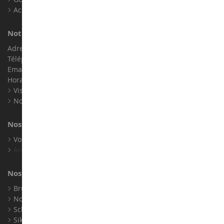
Accessibilité : non conforme
Notre magasin de miniatures
Adresse : ZA LE Chemin, 61800 Montsecret
Téléphone :
02 33 96 02 79
Email :
info@collect-world.com
Horaires : Du lundi au Samedi / 9h-18h
Visite virtuelle
Nos expositions
Nos marques
Voir toutes nos marques
Archives
Nos fabricants
Bruder
Norev
Schuco
Siku