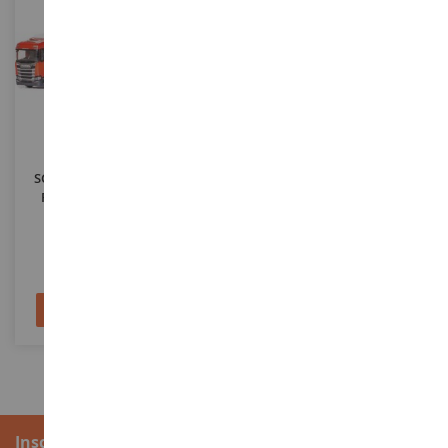
ECHELLE
ECHELLE
1/25
1/50
SCANIA CR 6x4 Rouge Avec
MAN TGS NN 6x2 Balayeuse
Remorque 1 + 1 Essieu Et
BUCHER MaxPower V120
Hayon
Communal
EMEK89645
CON81257/01
51,90 €
198,90 €
Ajouter au panier
Ajouter au panier
Inscription à la newsletter