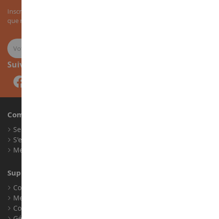
Inscrivez-vous à notre newsletter pour recevoir nos bons plans, ainsi
que nos nouveautés sur les miniatures agricoles.
Suivez-nous
Compte
Se connecter
S'enregistrer
Mes points de fidélité
Support client
Conditions générales de ventes
Mentions légales
Contact
Gérer les cookies