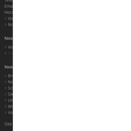
Email :
info@collect-world.com
Horaires : Du lundi au Samedi / 9h-18h
Visite virtuelle
Nos expositions
Nos marques
Voir toutes nos marques
Archives
Nos fabricants
Bruder
Norev
Schuco
Siku
Universal Hobbies
Wiking
Voir tous nos fabricants
Site conçu et réalisé par