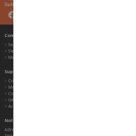
Suivez-nous
Compte
Se connecter
S'enregistrer
Mes points de fidélité
Support client
Conditions générales de ventes
Mentions légales
Contact
Gérer les cookies
Accessibilité : non conforme
Notre magasin de miniatures
Adresse : ZA LE Chemin, 61800 Montsecret
Téléphone :
02 33 96 02 79