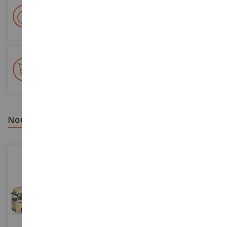
Livraison en 48/72h
Colissimo suivi La Poste et points relais
+ de 15 000 références
En stock sur 2 000m²
nous vous recommandons