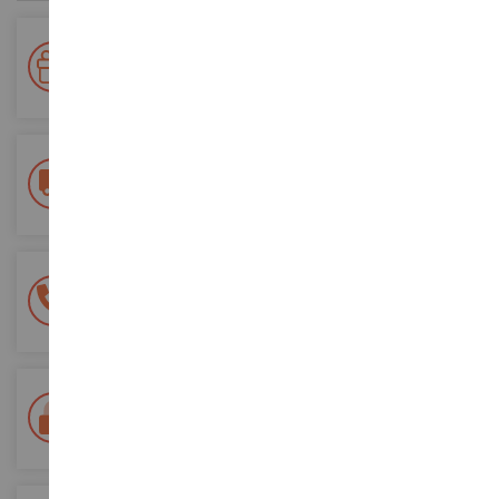
Votre fidélité récompensée !
Accumulez des points lors de vos achats et utilisez les pour
vos futures commandes
Frais de ports offerts
dès 150€ d'achat
(en France métropolitaine)
Une équipe de 8 personnes
à votre écoute du lundi au samedi
Tél. 02 33 96 02 79
Paiement 100% sécurisé
Sécurisation de tous vos paiements