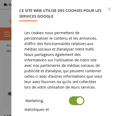
Frais de port offerts
dès 150€ d'achat
F
CE SITE WEB UTILISE DES COOKIES POUR LES
Paiement sécurisé
Retours
sous 14 jours
SERVICES GOOGLE
Les cookies nous permettent de
personnaliser le contenu et les annonces,
d'offrir des fonctionnalités relatives aux
accueil
miniature tp
camion miniature
frigorifique
médias sociaux et d'analyser notre trafic.
MERCEDES Actros LH MP2 4x2 avec remorque frigo 3 Essieux SCHUMACHER
Nous partageons également des
informations sur l'utilisation de notre site
avec nos partenaires de médias sociaux, de
publicité et d'analyse, qui peuvent combiner
celles-ci avec d'autres informations que vous
leur avez fournies ou qu'ils ont collectées
lors de votre utilisation de leurs services.
Marketing,
statistiques et