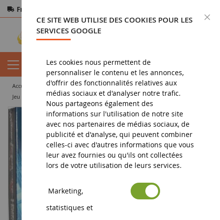
Frais de port offerts
dès 150€ d'achat
F
CE SITE WEB UTILISE DES COOKIES POUR LES
Paiement sécurisé
Retours
sous 14 jours
SERVICES GOOGLE
Les cookies nous permettent de
personnaliser le contenu et les annonces,
d'offrir des fonctionnalités relatives aux
accueil
jouet
puzzles
dessin animé
médias sociaux et d'analyser notre trafic.
Jeu de mémo + Puzzle 35 Pièces SPIDERMAN
Nous partageons également des
informations sur l'utilisation de notre site
avec nos partenaires de médias sociaux, de
publicité et d'analyse, qui peuvent combiner
celles-ci avec d'autres informations que vous
leur avez fournies ou qu'ils ont collectées
lors de votre utilisation de leurs services.
Marketing,
statistiques et