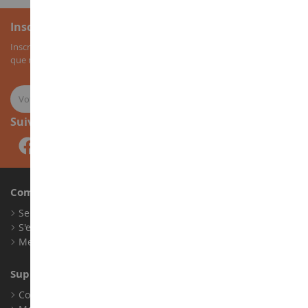
Inscription à la newsletter
Inscrivez-vous à notre newsletter pour recevoir nos bons plans, ainsi
que nos nouveautés sur les miniatures agricoles.
Suivez-nous
Compte
Se connecter
S'enregistrer
Mes points de fidélité
Support client
Conditions générales de ventes