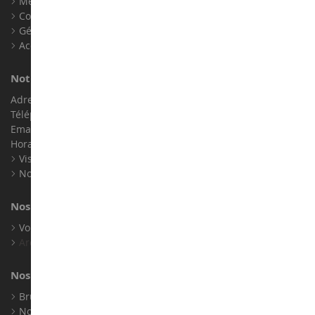
Mentions légales
Contact
Gérer les cookies
Accessibilité : non conforme
Notre magasin de miniatures
Adresse : ZA LE Chemin, 61800 Montsecret
Téléphone :
02 33 96 02 79
Email :
info@collect-world.com
Horaires : Du lundi au Samedi / 9h-18h
Visite virtuelle
Nos expositions
Nos marques
Voir toutes nos marques
Archives
Nos fabricants
Bruder
Norev