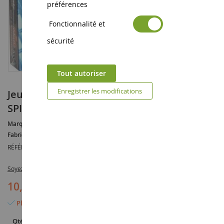
préférences
Fonctionnalité et
sécurité
Tout autoriser
Enregistrer les modifications
Jeu de mémo + Puzzle 35 Pièces
SPIDERMAN
Marque :
AUCUNE
Fabricant :
CLEMENTONI
RÉFÉRENCE :
CLE13331
Soyez le premier à commenter ce produit
10,90 €
Plus que 4 articles en stock
Qté