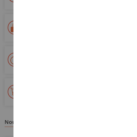
Paiement 100% sécurisé
Sécurisation de tous vos paiements
Livraison en 48/72h
Colissimo suivi La Poste et points relais
+ de 15 000 références
En stock sur 2 000m²
nous vous recommandons