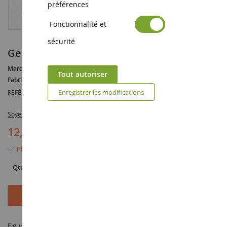
préférences
Fonctionnalité et
sécurité
Gens assis
Marque :
AUCUNE
Tout autoriser
Fabricant :
NOCH
Enregistrer les modifications
RÉFÉRENCE :
NOC15536
Soyez le premier à commenter ce produit
12,90 €
Plus que 3 articles en stock
Qté
Ajouter au panier
Figurine Gens assis à l'échelle 1/87 fabriqué par NOCH sous la