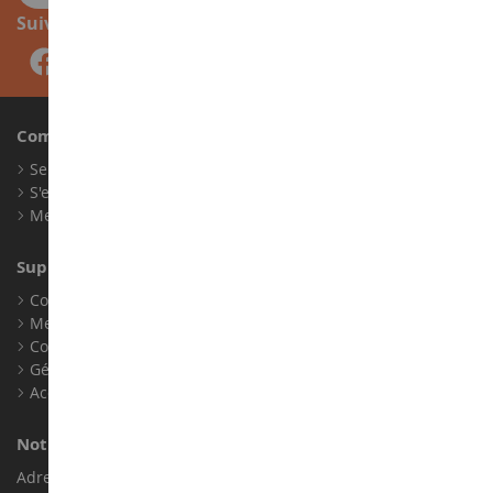
Suivez-nous
Compte
Se connecter
S'enregistrer
Mes points de fidélité
Support client
Conditions générales de ventes
Mentions légales
Contact
Gérer les cookies
Accessibilité : non conforme
Notre magasin de miniatures
Adresse : ZA LE Chemin, 61800 Montsecret