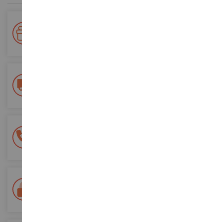
Votre fidélité récompensée !
Accumulez des points lors de vos achats et utilisez les pour
vos futures commandes
Frais de ports offerts
dès 150€ d'achat
(en France métropolitaine)
Une équipe de 8 personnes
à votre écoute du lundi au samedi
Tél. 02 33 96 02 79
Paiement 100% sécurisé
Sécurisation de tous vos paiements