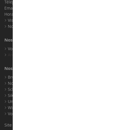
Téléphone :
02 33 96 02 79
Email :
info@collect-world.com
Horaires : Du lundi au Samedi / 9h-18h
Visite virtuelle
Nos expositions
Nos marques
Voir toutes nos marques
Archives
Nos fabricants
Bruder
Norev
Schuco
Siku
Universal Hobbies
Wiking
Voir tous nos fabricants
Site conçu et réalisé par