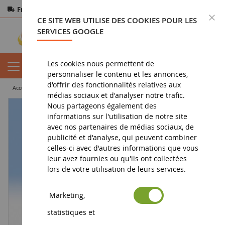
Frais de port offerts
dès 150€ d'achat
F
CE SITE WEB UTILISE DES COOKIES POUR LES
Paiement sécurisé
Retours
sous 14 jours
SERVICES GOOGLE
Les cookies nous permettent de
personnaliser le contenu et les annonces,
d'offrir des fonctionnalités relatives aux
accueil
diorama
personnages
Gens assis
médias sociaux et d'analyser notre trafic.
Nous partageons également des
informations sur l'utilisation de notre site
avec nos partenaires de médias sociaux, de
publicité et d'analyse, qui peuvent combiner
celles-ci avec d'autres informations que vous
leur avez fournies ou qu'ils ont collectées
lors de votre utilisation de leurs services.
Marketing,
statistiques et