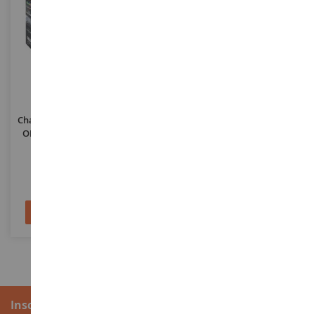
ECHELLE
ECHELLE
1/72
1/72
Char Sturmgeschtz IV WORLD
Model Set - Avion SAAB JAS-
OF TANKS À Assembler Et À
39C Gripen À Assembler Avec
Peindre
Peinture
REV03502
REV63776
26,90 €
36,90 €
Ajouter au panier
Ajouter au panier
Inscription à la newsletter