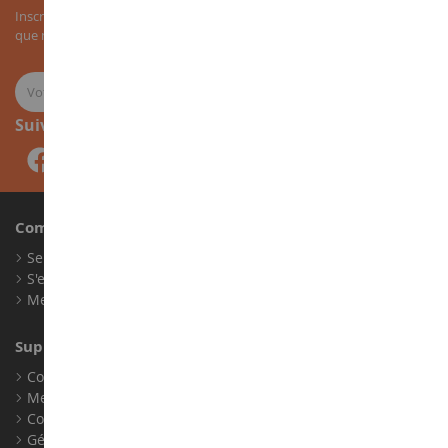
Inscrivez-vous à notre newsletter pour recevoir nos bons plans, ainsi
que nos nouveautés sur les miniatures agricoles.
Suivez-nous
Compte
Se connecter
S'enregistrer
Mes points de fidélité
Support client
Conditions générales de ventes
Mentions légales
Contact
Gérer les cookies