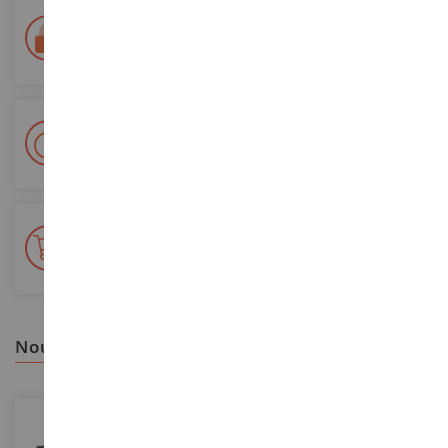
Paiement 100% sécurisé
Sécurisation de tous vos paiements
Livraison en 48/72h
Colissimo suivi La Poste et points relais
+ de 15 000 références
En stock sur 2 000m²
nous vous recommandons