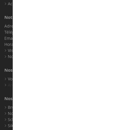
Accessibilité : non conforme
Notre magasin de miniatures
Adresse : ZA LE Chemin, 61800 Montsecret
Téléphone :
02 33 96 02 79
Email :
info@collect-world.com
Horaires : Du lundi au Samedi / 9h-18h
Visite virtuelle
Nos expositions
Nos marques
Voir toutes nos marques
Archives
Nos fabricants
Bruder
Norev
Schuco
Siku