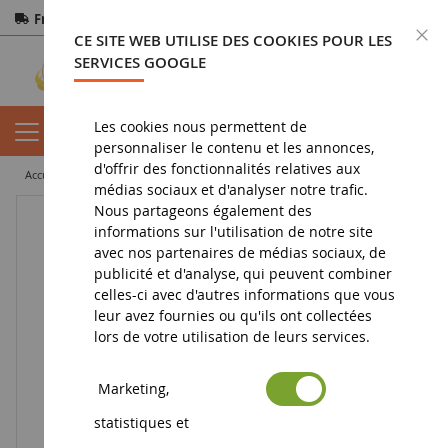
Frais de port offerts
dès 150€ d'achat
F
CE SITE WEB UTILISE DES COOKIES POUR LES
Paiement sécurisé
Retours
sous 14 jours
SERVICES GOOGLE
Les cookies nous permettent de
personnaliser le contenu et les annonces,
d'offrir des fonctionnalités relatives aux
accueil
jouet
jeux de plein air
Frisbee LOONEY TUNES
médias sociaux et d'analyser notre trafic.
Nous partageons également des
informations sur l'utilisation de notre site
avec nos partenaires de médias sociaux, de
publicité et d'analyse, qui peuvent combiner
celles-ci avec d'autres informations que vous
leur avez fournies ou qu'ils ont collectées
lors de votre utilisation de leurs services.
Marketing,
statistiques et