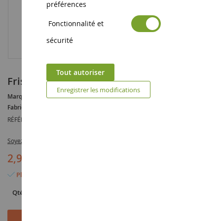
préférences
Fonctionnalité et
sécurité
Tout autoriser
Frisbee LOONEY TUNES
Enregistrer les modifications
Marque :
AUCUNE
Fabricant :
SIMBA
RÉFÉRENCE :
SIM6435
Soyez le premier à commenter ce produit
2,95 €
Plus que 2 articles en stock
Qté
Ajouter au panier