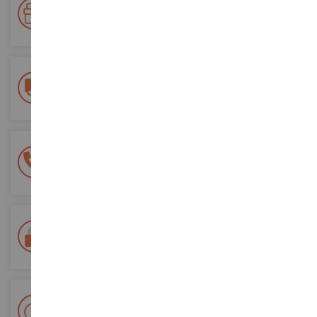
Votre fidélité récompensée !
Accumulez des points lors de vos achats et utilisez les pour
vos futures commandes
Frais de ports offerts
dès 150€ d'achat
(en France métropolitaine)
Une équipe de 8 personnes
à votre écoute du lundi au samedi
Tél. 02 33 96 02 79
Paiement 100% sécurisé
Sécurisation de tous vos paiements
Livraison en 48/72h
Colissimo suivi La Poste et points relais