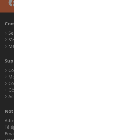
Compte
Se connecter
S'enregistrer
Mes points de fidélité
Support client
Conditions générales de ventes
Mentions légales
Contact
Gérer les cookies
Accessibilité : non conforme
Notre magasin de miniatures
Adresse : ZA LE Chemin, 61800 Montsecret
Téléphone :
02 33 96 02 79
Email :
info@collect-world.com