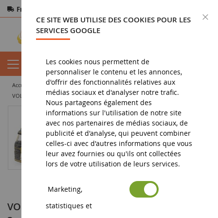
Frais de port offerts
dès 150€ d'achat
F
CE SITE WEB UTILISE DES COOKIES POUR LES
Paiement sécurisé
Retours
sous 14 jours
SERVICES GOOGLE
Les cookies nous permettent de
personnaliser le contenu et les annonces,
d'offrir des fonctionnalités relatives aux
accueil
miniature tp
camion miniature
remorque
médias sociaux et d'analyser notre trafic.
VOLVO FM 6x4 avec remorque caisse rigide 3 essieux doré Ech 1/87
Nous partageons également des
informations sur l'utilisation de notre site
avec nos partenaires de médias sociaux, de
publicité et d'analyse, qui peuvent combiner
celles-ci avec d'autres informations que vous
leur avez fournies ou qu'ils ont collectées
lors de votre utilisation de leurs services.
Marketing,
VOLVO FM 6x4 avec remorque caisse rigide
statistiques et