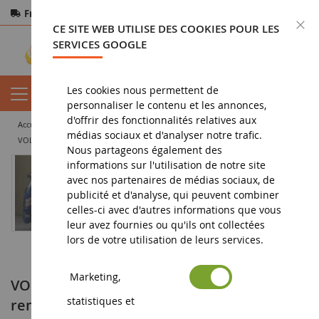
Frais de port offerts
dès 150€ d'achat
F
CE SITE WEB UTILISE DES COOKIES POUR LES
Paiement sécurisé
Retours
sous 14 jours
SERVICES GOOGLE
Les cookies nous permettent de
personnaliser le contenu et les annonces,
d'offrir des fonctionnalités relatives aux
accueil
miniature tp
camion miniature
container
médias sociaux et d'analyser notre trafic.
VOLVO FH16 4x2 NOOTEBOOM Avec remorque porte container 3 Essieux et container 20 Pieds P&O & MAERSK
Nous partageons également des
informations sur l'utilisation de notre site
avec nos partenaires de médias sociaux, de
publicité et d'analyse, qui peuvent combiner
celles-ci avec d'autres informations que vous
leur avez fournies ou qu'ils ont collectées
lors de votre utilisation de leurs services.
Marketing,
VOLVO FH16 4x2 NOOTEBOOM Avec
statistiques et
remorque porte container 3 Essieux et