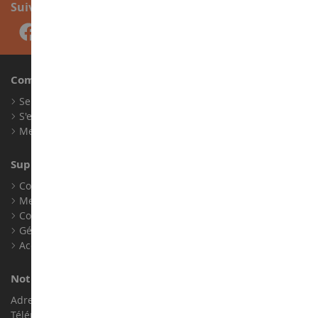
Suivez-nous
Compte
Se connecter
S'enregistrer
Mes points de fidélité
Support client
Conditions générales de ventes
Mentions légales
Contact
Gérer les cookies
Accessibilité : non conforme
Notre magasin de miniatures
Adresse : ZA LE Chemin, 61800 Montsecret
Téléphone :
02 33 96 02 79