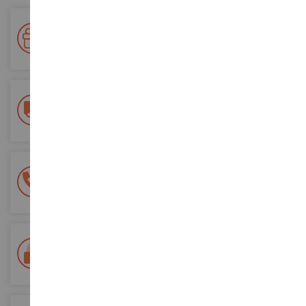
Votre fidélité récompensée !
Accumulez des points lors de vos achats et utilisez les pour
vos futures commandes
Frais de ports offerts
dès 150€ d'achat
(en France métropolitaine)
Une équipe de 8 personnes
à votre écoute du lundi au samedi
Tél. 02 33 96 02 79
Paiement 100% sécurisé
Sécurisation de tous vos paiements