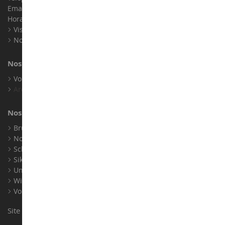
Email :
info@collect-world.com
Horaires : Du lundi au Samedi / 9h-18h
Visite virtuelle
Nos expositions
Nos marques
Voir toutes nos marques
Archives
Nos fabricants
Bruder
Norev
Schuco
Siku
Universal Hobbies
Wiking
Voir tous nos fabricants
Site conçu et réalisé par