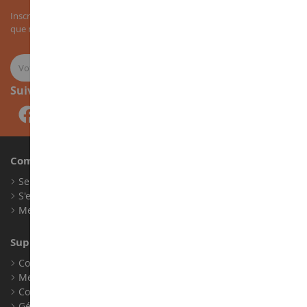
Inscrivez-vous à notre newsletter pour recevoir nos bons plans, ainsi
que nos nouveautés sur les miniatures agricoles.
Suivez-nous
Compte
Se connecter
S'enregistrer
Mes points de fidélité
Support client
Conditions générales de ventes
Mentions légales
Contact
Gérer les cookies