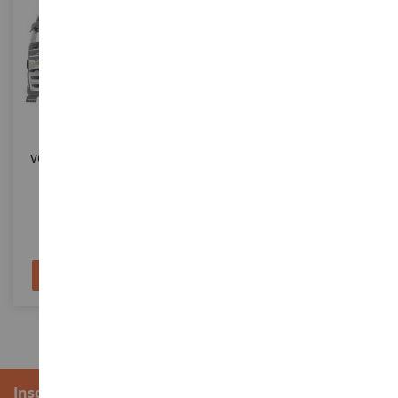
ECHELLE
ECHELLE
1/32
1/24
VOLVO FH5 8x4 Anthracite
VOLVO FH16 Globetrotter XL
4x2 2019 Blanc - Edition
GOTHENBURG
MAR2322-02
SOL2400106
119,90 €
68,90 €
Ajouter au panier
Ajouter au panier
Inscription à la newsletter