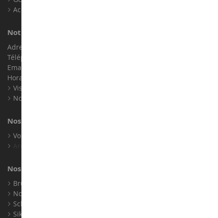
Accessibilité : non conforme
Notre magasin de miniatures
Adresse : ZA LE Chemin, 61800 Montsecret
Téléphone :
02 33 96 02 79
Email :
info@collect-world.com
Horaires : Du lundi au Samedi / 9h-18h
Visite virtuelle
Nos expositions
Nos marques
Voir toutes nos marques
Archives
Nos fabricants
Bruder
Norev
Schuco
Siku