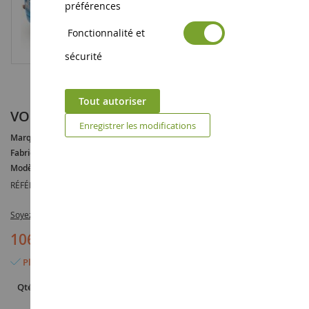
préférences
Fonctionnalité et
sécurité
Tout autoriser
VOLVO FH XL 4x2 JP TRACTION
Enregistrer les modifications
Marque :
VOLVO
Fabricant :
TEKNO
Modèle :
FH
RÉFÉRENCE :
TEK67631
Soyez le premier à commenter ce produit
106,90 €
Plus que 2 articles en stock
Qté