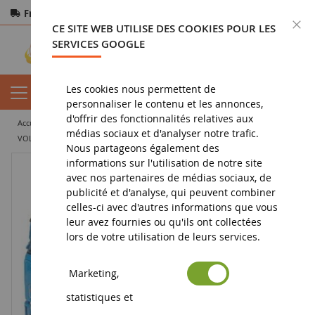
Frais de port offerts
dès 150€ d'achat
F
CE SITE WEB UTILISE DES COOKIES POUR LES
Paiement sécurisé
Retours
sous 14 jours
SERVICES GOOGLE
Les cookies nous permettent de
personnaliser le contenu et les annonces,
d'offrir des fonctionnalités relatives aux
accueil
miniature tp
camion miniature
solo
médias sociaux et d'analyser notre trafic.
VOLVO FH XL 4x2 JP TRACTION
Nous partageons également des
informations sur l'utilisation de notre site
avec nos partenaires de médias sociaux, de
publicité et d'analyse, qui peuvent combiner
celles-ci avec d'autres informations que vous
leur avez fournies ou qu'ils ont collectées
lors de votre utilisation de leurs services.
Marketing,
statistiques et