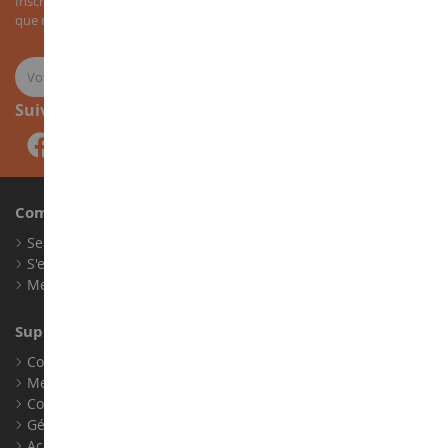
Inscrivez-vous à notre newsletter pour recevoir nos bons plans, ainsi
que nos nouveautés sur les miniatures agricoles.
Suivez-nous
Compte
Se connecter
S'enregistrer
Mes points de fidélité
Support client
Conditions générales de ventes
Mentions légales
Contact
Gérer les cookies
Accessibilité : non conforme