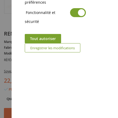
préférences
Fonctionnalité et
sécurité
RENAULT SIMPAR CASTOR 1200 D
Tout autoriser
Marque :
RENAULT
Fabricant :
UNIVERSAL HOBBIES
Enregistrer les modifications
Modèle :
1200D
RÉFÉRENCE :
UH6055
Soyez le premier à commenter ce produit
22,90 €
Plus que 3 articles en stock
Qté
Ajouter au panier