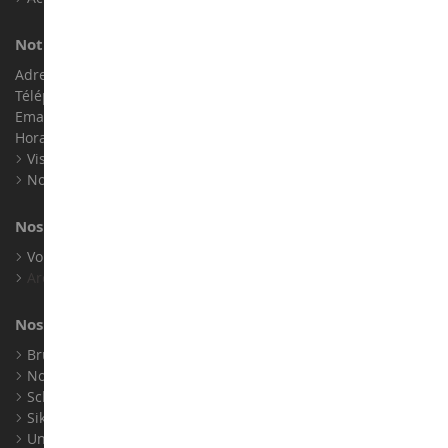
Notre magasin de miniatures
Adresse : ZA LE Chemin, 61800 Montsecret
Téléphone :
02 33 96 02 79
Email :
info@collect-world.com
Horaires : Du lundi au Samedi / 9h-18h
Visite virtuelle
Nos expositions
Nos marques
Voir toutes nos marques
Archives
Nos fabricants
Bruder
Norev
Schuco
Siku
Universal Hobbies