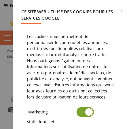
Frais de port offerts
dès 150€ d'achat
F
CE SITE WEB UTILISE DES COOKIES POUR LES
Paiement sécurisé
Retours
sous 14 jours
SERVICES GOOGLE
Les cookies nous permettent de
personnaliser le contenu et les annonces,
d'offrir des fonctionnalités relatives aux
accueil
vehicule miniature
véhicule utilitaire
médias sociaux et d'analyser notre trafic.
RENAULT SIMPAR CASTOR 1200 D
Nous partageons également des
informations sur l'utilisation de notre site
avec nos partenaires de médias sociaux, de
publicité et d'analyse, qui peuvent combiner
celles-ci avec d'autres informations que vous
leur avez fournies ou qu'ils ont collectées
lors de votre utilisation de leurs services.
Marketing,
statistiques et