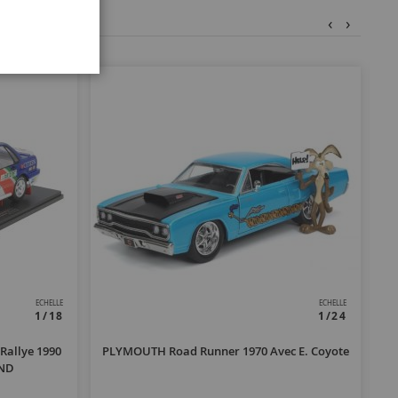
‹
›
ECHELLE
ECHELLE
1/18
1/24
Rallye 1990
PLYMOUTH Road Runner 1970 Avec E. Coyote
CI
UND