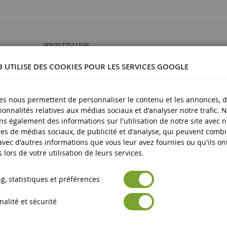
0093577511536
1/32
B UTILISE DES COOKIES POUR LES SERVICES GOOGLE
Megane
Métal
es nous permettent de personnaliser le contenu et les annonces, d'
ionnalités relatives aux médias sociaux et d'analyser notre trafic. 
3 ans et plus
s également des informations sur l'utilisation de notre site avec 
es de médias sociaux, de publicité et d'analyse, qui peuvent comb
Neuf
 avec d'autres informations que vous leur avez fournies ou qu'ils on
Avertissement : ne convient pas aux enfants de moins de 3 an
s lors de votre utilisation de leurs services.
es produits
Marquage CE
, statistiques et préférences
alité et sécurité