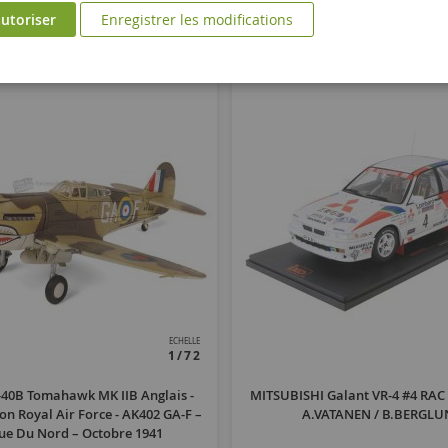
utoriser
Enregistrer les modifications
ECHELLE
1/72
-40B Tomahawk MK IIB Anglais -
MITSUBISHI Galant VR-4 #4 RAC 
on Royal Air Force - AK402 GA-F –
A.VATANEN / B.BERGL
ue Du Nord – Octobre 1941