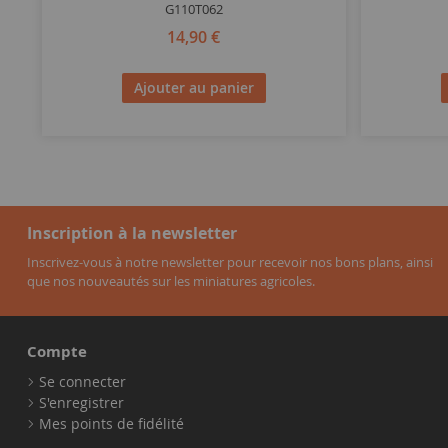
G110T062
14,90 €
Ajouter au panier
Inscription à la newsletter
Inscrivez-vous à notre newsletter pour recevoir nos bons plans, ainsi
que nos nouveautés sur les miniatures agricoles.
Compte
Se connecter
S'enregistrer
Mes points de fidélité