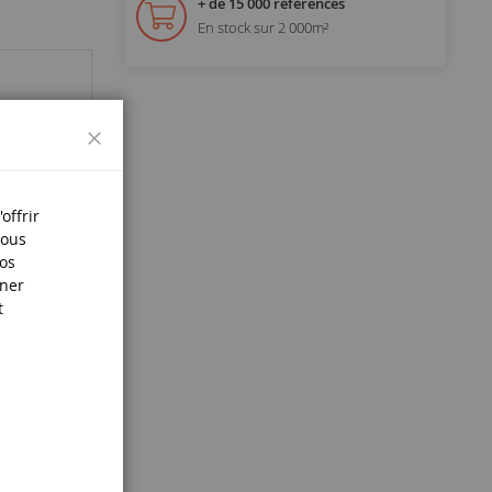
+ de 15 000 références
En stock sur 2 000m²
Fermer
offrir
Nous
nos
iner
t
s.