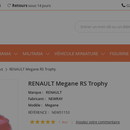
é
Retours
sous 14 jours
02
RAMA
MILITARIA
VÉHICULE MINIATURE
FIGURINE
rt
RENAULT Megane RS Trophy
RENAULT Megane RS Trophy
Marque :
RENAULT
Fabricant :
NEWRAY
Modèle :
Megane
RÉFÉRENCE :
NEW51153
Évaluation:
Ajoutez votre commentaire
1
Avis
100
100
% of