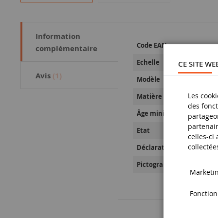
Information
Plus
Code EAN
complémentaire
d’information
Echelle
CE SITE WE
Avis
1
Modèle
Les cooki
Matière
des fonct
Âge minimum
partageon
partenair
Etat
celles-ci
collectée
Déclaration de Sécurité d
Pictogramme de sécurité
Marketing
Fonctionn