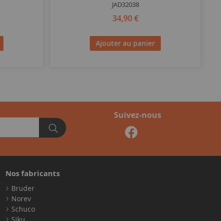
JAD32038
34,90 €
Ajouter au panier
Suivez-nous
Nos fabricants
Bruder
Norev
Schuco
Siku