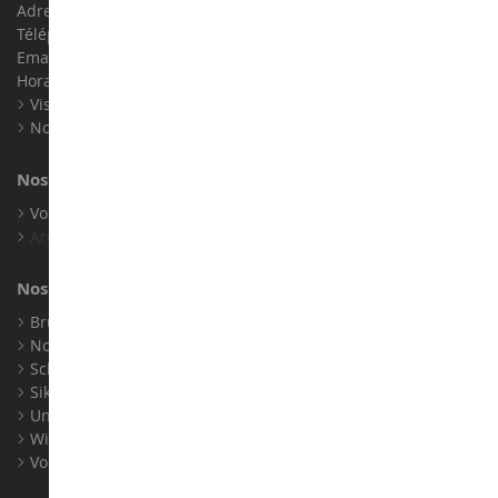
Adresse : ZA LE Chemin, 61800 Montsecret
Téléphone :
02 33 96 02 79
Email :
info@collect-world.com
Horaires : Du lundi au Samedi / 9h-18h
Visite virtuelle
Nos expositions
Nos marques
Voir toutes nos marques
Archives
Nos fabricants
Bruder
Norev
Schuco
Siku
Universal Hobbies
Wiking
Voir tous nos fabricants