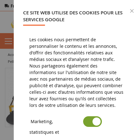
Frais de port offerts
dès 150€ d'achat
F
CE SITE WEB UTILISE DES COOKIES POUR LES
Paiement sécurisé
Retours
sous 14 jours
SERVICES GOOGLE
Les cookies nous permettent de
personnaliser le contenu et les annonces,
d'offrir des fonctionnalités relatives aux
accueil
miniature tp
pelleteuse miniature
médias sociaux et d'analyser notre trafic.
Pelle sur roues NEW HOLLAND WE 170B PRO
Nous partageons également des
informations sur l'utilisation de notre site
avec nos partenaires de médias sociaux, de
publicité et d'analyse, qui peuvent combiner
celles-ci avec d'autres informations que vous
leur avez fournies ou qu'ils ont collectées
lors de votre utilisation de leurs services.
Marketing,
statistiques et