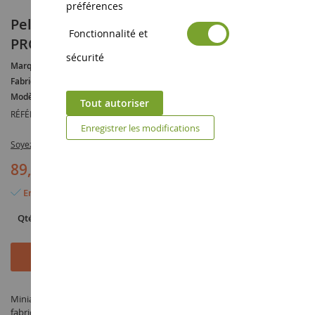
préférences
Pelle sur roues NEW HOLLAND WE 170B
Fonctionnalité et
PRO
sécurité
Marque :
NEW HOLLAND
Fabricant :
MOTORART
Modèle :
WE170
Tout autoriser
RÉFÉRENCE :
MOT13787
Enregistrer les modifications
Soyez le premier à commenter ce produit
89,90 €
En stock
Qté
Ajouter au panier
Miniature Pelle sur roues NEW HOLLAND WE 170B PRO à l'échelle 1/50
fabriqué par MOTORART sous la référence MOT13787 dans la