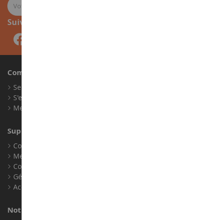
Suivez-nous
Compte
Se connecter
S'enregistrer
Mes points de fidélité
Support client
Conditions générales de ventes
Mentions légales
Contact
Gérer les cookies
Accessibilité : non conforme
Notre magasin de miniatures