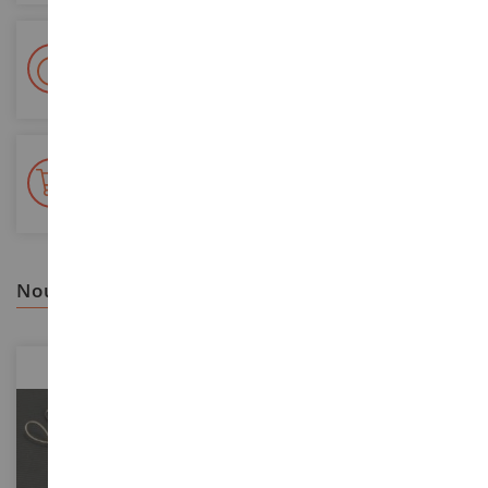
Livraison en 48/72h
Colissimo suivi La Poste et points relais
+ de 15 000 références
En stock sur 2 000m²
nous vous recommandons