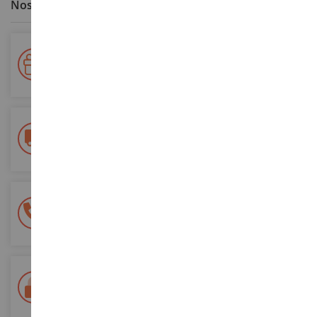
Nos avantages clients
Votre fidélité récompensée !
Accumulez des points lors de vos achats et utilisez les pour
vos futures commandes
Frais de ports offerts
dès 150€ d'achat
(en France métropolitaine)
Une équipe de 8 personnes
à votre écoute du lundi au samedi
Tél. 02 33 96 02 79
Paiement 100% sécurisé
Sécurisation de tous vos paiements