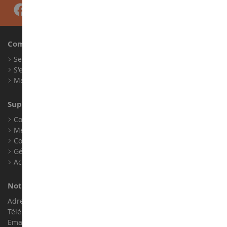
Compte
Se connecter
S'enregistrer
Mes points de fidélité
Support client
Conditions générales de ventes
Mentions légales
Contact
Gérer les cookies
Accessibilité : non conforme
Notre magasin de miniatures
Adresse : ZA LE Chemin, 61800 Montsecret
Téléphone :
02 33 96 02 79
Email :
info@collect-world.com