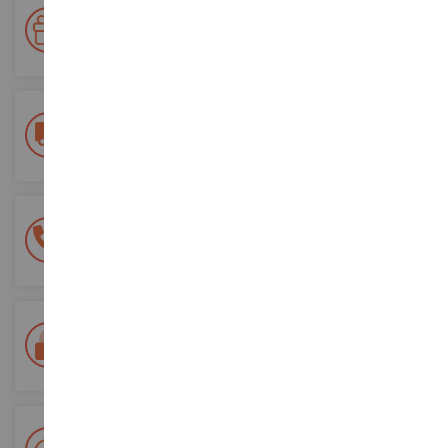
Votre fidélité récompensée !
Accumulez des points lors de vos achats et utilisez les pour
vos futures commandes
Frais de ports offerts
dès 150€ d'achat
(en France métropolitaine)
Une équipe de 8 personnes
à votre écoute du lundi au samedi
Tél. 02 33 96 02 79
Paiement 100% sécurisé
Sécurisation de tous vos paiements
Livraison en 48/72h