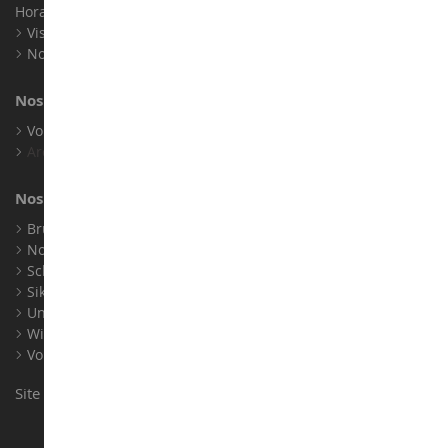
Horaires : Du lundi au Samedi / 9h-18h
Visite virtuelle
Nos expositions
Nos marques
Voir toutes nos marques
Archives
Nos fabricants
Bruder
Norev
Schuco
Siku
Universal Hobbies
Wiking
Voir tous nos fabricants
Site conçu et réalisé par