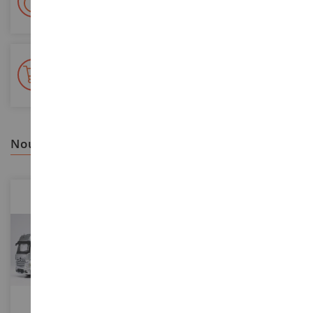
Colissimo suivi La Poste et points relais
+ de 15 000 références
En stock sur 2 000m²
nous vous recommandons
ECHELLE
ECHELLE
1/43
1/87