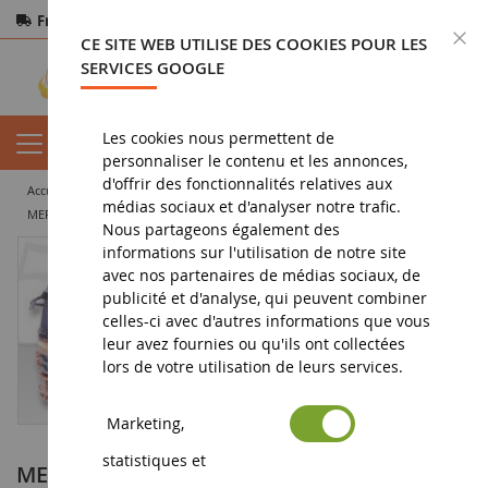
Frais de port offerts
dès 150€ d'achat
F
CE SITE WEB UTILISE DES COOKIES POUR LES
Paiement sécurisé
Retours
sous 14 jours
SERVICES GOOGLE
Les cookies nous permettent de
personnaliser le contenu et les annonces,
d'offrir des fonctionnalités relatives aux
accueil
miniature tp
camion miniature
camion benne
médias sociaux et d'analyser notre trafic.
MERCEDES Actros MP3 4x2 Avec Remorque 3 Essieux KOCH KIES
Nous partageons également des
informations sur l'utilisation de notre site
avec nos partenaires de médias sociaux, de
publicité et d'analyse, qui peuvent combiner
celles-ci avec d'autres informations que vous
leur avez fournies ou qu'ils ont collectées
lors de votre utilisation de leurs services.
Marketing,
statistiques et
MERCEDES Actros MP3 4x2 Avec Remorque