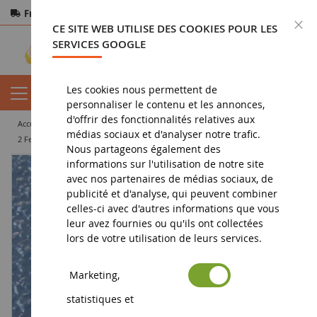
Frais de port offerts
dès 150€ d'achat
F
CE SITE WEB UTILISE DES COOKIES POUR LES
Paiement sécurisé
Retours
sous 14 jours
SERVICES GOOGLE
Les cookies nous permettent de
personnaliser le contenu et les annonces,
d'offrir des fonctionnalités relatives aux
accueil
diorama
accessoire
création paysage
médias sociaux et d'analyser notre trafic.
2 Feuilles imitaion eau 35x25 cm
Nous partageons également des
informations sur l'utilisation de notre site
avec nos partenaires de médias sociaux, de
publicité et d'analyse, qui peuvent combiner
celles-ci avec d'autres informations que vous
leur avez fournies ou qu'ils ont collectées
lors de votre utilisation de leurs services.
Marketing,
statistiques et