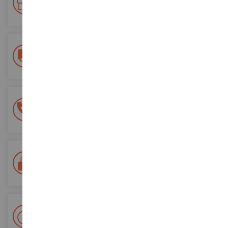
Accumulez des points lors de vos achats et utilisez les pour
vos futures commandes
Frais de ports offerts
dès 150€ d'achat
(en France métropolitaine)
Une équipe de 8 personnes
à votre écoute du lundi au samedi
Tél. 02 33 96 02 79
Paiement 100% sécurisé
Sécurisation de tous vos paiements
Livraison en 48/72h
Colissimo suivi La Poste et points relais