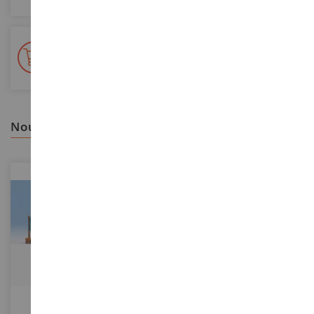
+ de 15 000 références
En stock sur 2 000m²
nous vous recommandons
ECHELLE
ECHELLE
1/87
1/32