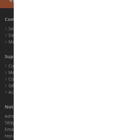
Compte
Se connecter
S'enregistrer
Mes points de fidélité
Support client
Conditions générales de ventes
Mentions légales
Contact
Gérer les cookies
Accessibilité : non conforme
Notre magasin de miniatures
Adresse : ZA LE Chemin, 61800 Montsecret
Téléphone :
02 33 96 02 79
Email :
info@collect-world.com
Horaires : Du lundi au Samedi / 9h-18h