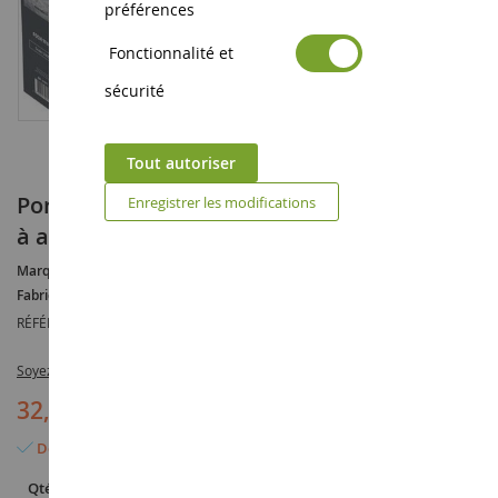
préférences
Fonctionnalité et
sécurité
Tout autoriser
Portes-avions FOCH - Collection Historique
Enregistrer les modifications
à assembler et à peindre
Marque :
FOCH
Fabricant :
HELLER
RÉFÉRENCE :
HEL81071
Soyez le premier à commenter ce produit
32,90 €
47,90 €
(-15,00 €)
Dernier article en stock
Qté