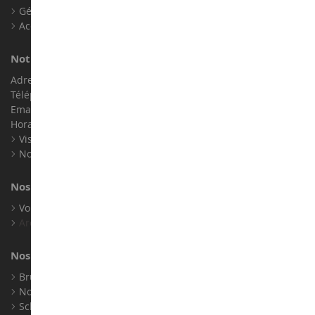
Gérer les cookies
Accessibilité : non conforme
Notre magasin de miniatures
Adresse : ZA LE Chemin, 61800 Montsecret
Téléphone :
02 33 96 02 79
Email :
info@collect-world.com
Horaires : Du lundi au Samedi / 9h-18h
Visite virtuelle
Nos expositions
Nos marques
Voir toutes nos marques
Archives
Nos fabricants
Bruder
Norev
Schuco