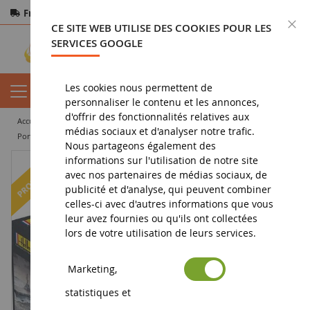
Frais de port offerts
dès 150€ d'achat
F
CE SITE WEB UTILISE DES COOKIES POUR LES
Paiement sécurisé
Retours
sous 14 jours
SERVICES GOOGLE
Les cookies nous permettent de
personnaliser le contenu et les annonces,
d'offrir des fonctionnalités relatives aux
accueil
militaria
maquettes
marine
médias sociaux et d'analyser notre trafic.
Portes-avions FOCH - Collection Historique à assembler et à peindre
Nous partageons également des
informations sur l'utilisation de notre site
-31
%
avec nos partenaires de médias sociaux, de
publicité et d'analyse, qui peuvent combiner
celles-ci avec d'autres informations que vous
leur avez fournies ou qu'ils ont collectées
lors de votre utilisation de leurs services.
Marketing,
statistiques et