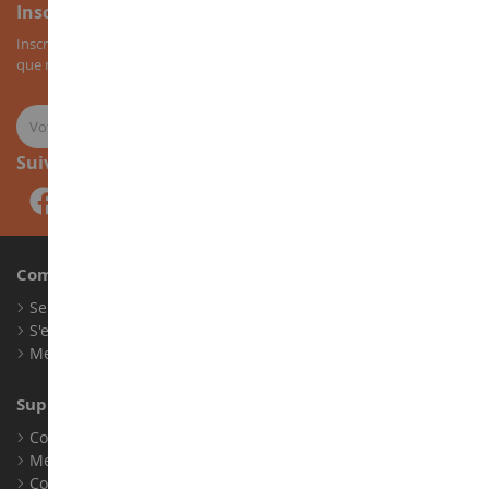
Inscription à la newsletter
Inscrivez-vous à notre newsletter pour recevoir nos bons plans, ainsi
que nos nouveautés sur les miniatures agricoles.
Suivez-nous
Compte
Se connecter
S'enregistrer
Mes points de fidélité
Support client
Conditions générales de ventes
Mentions légales
Contact