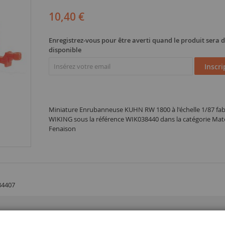
10,40 €
Enregistrez-vous pour être averti quand le produit sera
disponible
Inscri
Miniature Enrubanneuse KUHN RW 1800 à l'échelle 1/87 fab
WIKING sous la référence WIK038440 dans la catégorie Maté
Fenaison
84407