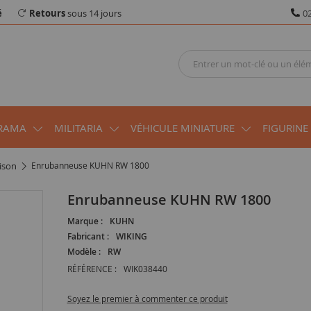
é
Retours
sous 14 jours
02
RAMA
MILITARIA
VÉHICULE MINIATURE
FIGURINE
aison
Enrubanneuse KUHN RW 1800
Enrubanneuse KUHN RW 1800
Marque :
KUHN
Fabricant :
WIKING
Modèle :
RW
RÉFÉRENCE :
WIK038440
Soyez le premier à commenter ce produit