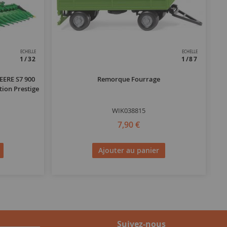
ECHELLE
ECHELLE
1/32
1/87
EERE S7 900
Remorque Fourrage
tion Prestige
WIK038815
7,90 €
Ajouter au panier
Suivez-nous