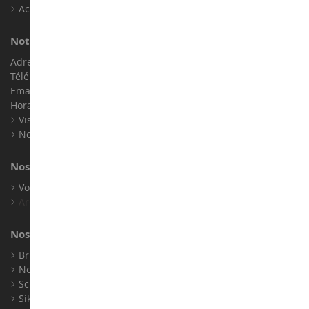
Accessibilité : non conforme
Notre magasin de miniatures
Adresse : ZA LE Chemin, 61800 Montsecret
Téléphone :
02 33 96 02 79
Email :
info@collect-world.com
Horaires : Du lundi au Samedi / 9h-18h
Visite virtuelle
Nos expositions
Nos marques
Voir toutes nos marques
Archives
Nos fabricants
Bruder
Norev
Schuco
Siku