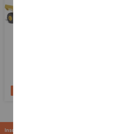
ECHELLE
ECHELLE
1/125
1/50
Tombereau Articulé
Tombereau CATERPILLAR 745
CATERPILLAR 745
Version BRENT SCARBROUGH
DCM85548
DCM85528BSC
41,90 €
230,90 €
Ajouter au panier
Ajouter au panier
Inscription à la newsletter