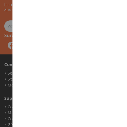
Inscrivez-vous à notre newsletter pour recevoir nos bons plans, ainsi
que nos nouveautés sur les miniatures agricoles.
Suivez-nous
Compte
Se connecter
S'enregistrer
Mes points de fidélité
Support client
Conditions générales de ventes
Mentions légales
Contact
Gérer les cookies