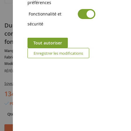
préférences
Fonctionnalité et
sécurité
Dumper CATERPILLAR AD60 tunnelier avec
conducteur et boite métal éclairage
fonctionnel
Tout autoriser
Marque :
CATERPILLAR
Enregistrer les modifications
Fabricant :
DIECAST MASTERS
Modèle :
AD60
RÉFÉRENCE :
DCM85516
Soyez le premier à commenter ce produit
134,90 €
Plus que 2 articles en stock
Qté
Ajouter au panier