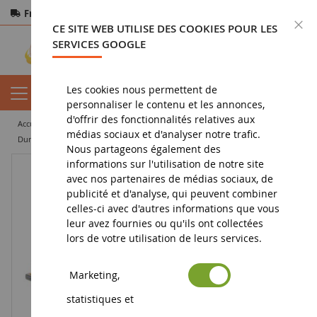
Frais de port offerts
dès 150€ d'achat
F
CE SITE WEB UTILISE DES COOKIES POUR LES
Paiement sécurisé
Retours
sous 14 jours
SERVICES GOOGLE
Les cookies nous permettent de
personnaliser le contenu et les annonces,
d'offrir des fonctionnalités relatives aux
accueil
miniature tp
dumper
médias sociaux et d'analyser notre trafic.
Dumper CATERPILLAR AD60 tunnelier avec conducteur et boite métal éclairage fonctionnel
Nous partageons également des
informations sur l'utilisation de notre site
avec nos partenaires de médias sociaux, de
publicité et d'analyse, qui peuvent combiner
celles-ci avec d'autres informations que vous
leur avez fournies ou qu'ils ont collectées
lors de votre utilisation de leurs services.
Marketing,
statistiques et