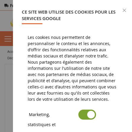
Frais de port offerts
dès 150€ d'achat
F
CE SITE WEB UTILISE DES COOKIES POUR LES
Paiement sécurisé
Retours
sous 14 jours
SERVICES GOOGLE
Les cookies nous permettent de
personnaliser le contenu et les annonces,
d'offrir des fonctionnalités relatives aux
accueil
jouet
accessoires
médias sociaux et d'analyser notre trafic.
Décoration bonbon pour crayon HELLO KITTY avec un coloriage
Nous partageons également des
informations sur l'utilisation de notre site
avec nos partenaires de médias sociaux, de
publicité et d'analyse, qui peuvent combiner
celles-ci avec d'autres informations que vous
leur avez fournies ou qu'ils ont collectées
lors de votre utilisation de leurs services.
Marketing,
statistiques et