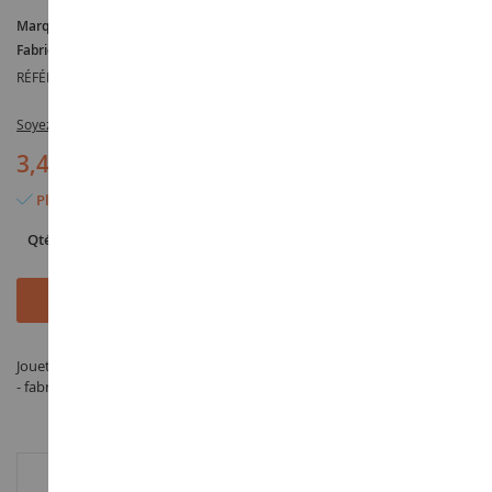
Marque :
AUCUNE
Fabricant :
TOMY
RÉFÉRENCE :
T8872A
Soyez le premier à commenter ce produit
3,45 €
Plus que 2 articles en stock
Qté
Ajouter au panier
Jouet Décoration bonbon pour crayon HELLO KITTY avec un coloriage
- fabriqué par TOMY sous la référence T8872A dans la catégorie JOUET
INFORMATION COMPLÉMENTAIRE