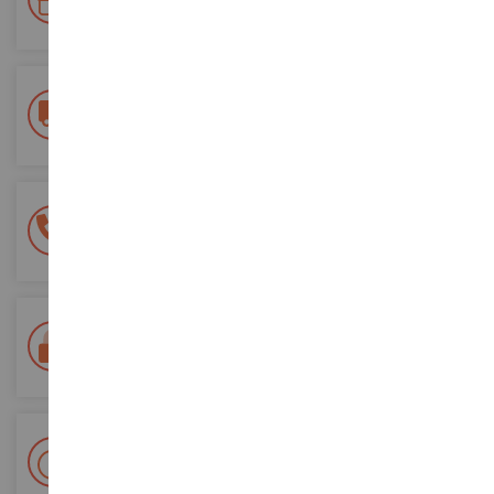
vos futures commandes
Frais de ports offerts
dès 150€ d'achat
(en France métropolitaine)
Une équipe de 8 personnes
à votre écoute du lundi au samedi
Tél. 02 33 96 02 79
Paiement 100% sécurisé
Sécurisation de tous vos paiements
Livraison en 48/72h
Colissimo suivi La Poste et points relais