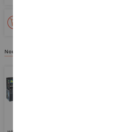
+ de 15 000 références
En stock sur 2 000m²
nous vous recommandons
ECHELLE
1/144
ECHELLE
Hélicoptère AH-64A Apache À
Les Contes De L'arbre Au Loup