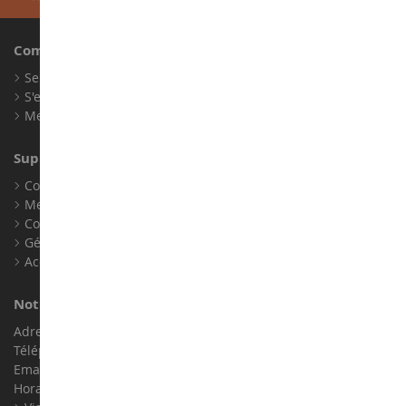
Compte
Se connecter
S'enregistrer
Mes points de fidélité
Support client
Conditions générales de ventes
Mentions légales
Contact
Gérer les cookies
Accessibilité : non conforme
Notre magasin de miniatures
Adresse : ZA LE Chemin, 61800 Montsecret
Téléphone :
02 33 96 02 79
Email :
info@collect-world.com
Horaires : Du lundi au Samedi / 9h-18h