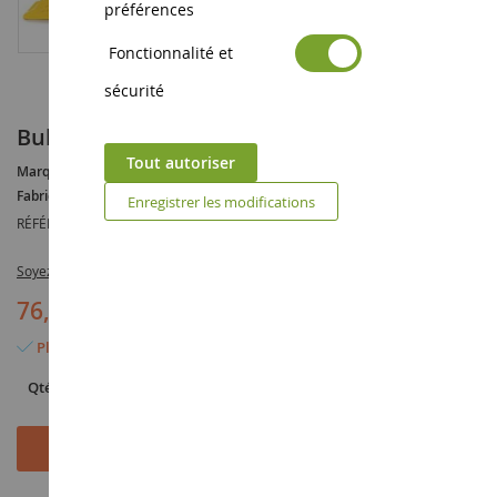
préférences
Fonctionnalité et
sécurité
Bull CATERPILLAR Ech:1/16
Tout autoriser
Marque :
CATERPILLAR
Fabricant :
BRUDER
Enregistrer les modifications
RÉFÉRENCE :
BRU2452
Soyez le premier à commenter ce produit
76,90 €
Plus que 5 articles en stock
Qté
Ajouter au panier