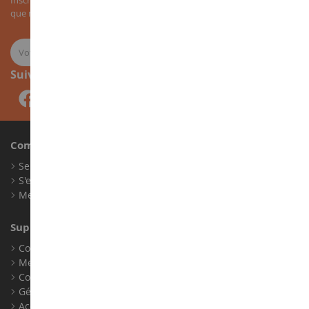
que nos nouveautés sur les miniatures agricoles.
Suivez-nous
Compte
Se connecter
S'enregistrer
Mes points de fidélité
Support client
Conditions générales de ventes
Mentions légales
Contact
Gérer les cookies
Accessibilité : non conforme