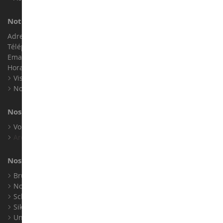
Notre magasin de miniatures
Adresse : ZA LE Chemin, 61800 Montsecret
Téléphone :
02 33 96 02 79
Email :
info@collect-world.com
Horaires : Du lundi au Samedi / 9h-18h
Visite virtuelle
Nos expositions
Nos marques
Voir toutes nos marques
Archives
Nos fabricants
Bruder
Norev
Schuco
Siku
Universal Hobbies