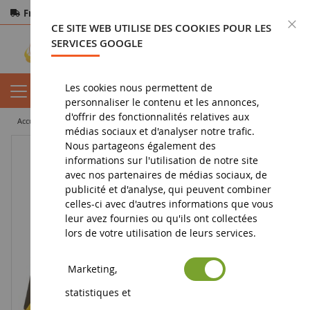
Frais de port offerts
dès 150€ d'achat
F
CE SITE WEB UTILISE DES COOKIES POUR LES
Paiement sécurisé
Retours
sous 14 jours
SERVICES GOOGLE
Les cookies nous permettent de
personnaliser le contenu et les annonces,
d'offrir des fonctionnalités relatives aux
accueil
miniature tp
bulldozer
Bull CATERPILLAR Ech:1/16
médias sociaux et d'analyser notre trafic.
Nous partageons également des
informations sur l'utilisation de notre site
avec nos partenaires de médias sociaux, de
publicité et d'analyse, qui peuvent combiner
celles-ci avec d'autres informations que vous
leur avez fournies ou qu'ils ont collectées
lors de votre utilisation de leurs services.
Marketing,
statistiques et