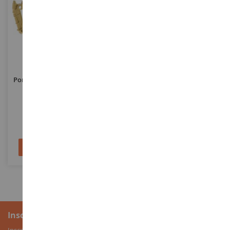
ECHELLE
1/125
ECHELLE
Porte Clés Pelle CATERPILLAR
Porte-Clés Télécabine OMEGA
320
V Bleu
DCM85981
JC80755
6,90 €
8,90 €
Ajouter au panier
Ajouter au panier
Inscription à la newsletter
Inscrivez-vous à notre newsletter pour recevoir nos bons plans, ainsi