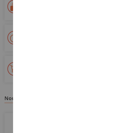
Paiement 100% sécurisé
Sécurisation de tous vos paiements
Livraison en 48/72h
Colissimo suivi La Poste et points relais
+ de 15 000 références
En stock sur 2 000m²
nous vous recommandons