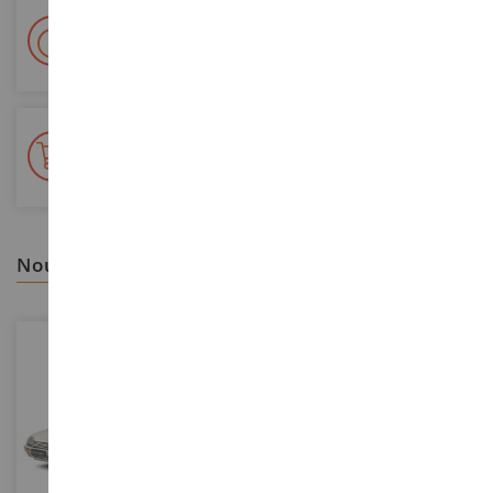
Livraison en 48/72h
Colissimo suivi La Poste et points relais
+ de 15 000 références
En stock sur 2 000m²
nous vous recommandons