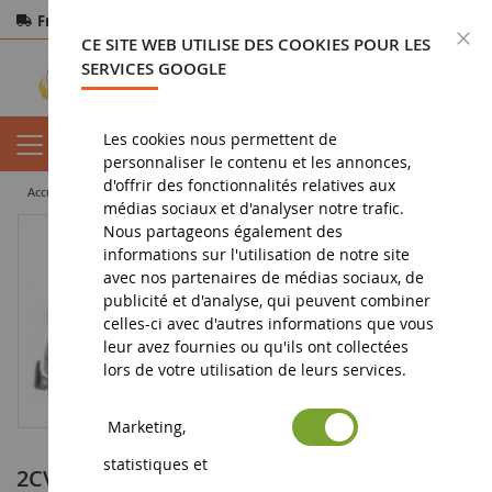
Frais de port offerts
dès 150€ d'achat
F
CE SITE WEB UTILISE DES COOKIES POUR LES
Paiement sécurisé
Retours
sous 14 jours
SERVICES GOOGLE
Les cookies nous permettent de
personnaliser le contenu et les annonces,
d'offrir des fonctionnalités relatives aux
accueil
vehicule miniature
voiture miniature
2CV de 1952
médias sociaux et d'analyser notre trafic.
Nous partageons également des
informations sur l'utilisation de notre site
avec nos partenaires de médias sociaux, de
publicité et d'analyse, qui peuvent combiner
celles-ci avec d'autres informations que vous
leur avez fournies ou qu'ils ont collectées
lors de votre utilisation de leurs services.
Marketing,
statistiques et
2CV de 1952