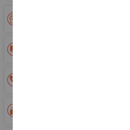
Votre fidélité récompensée !
Accumulez des points lors de vos achats et utilisez les pour
vos futures commandes
Frais de ports offerts
dès 150€ d'achat
(en France métropolitaine)
Une équipe de 8 personnes
à votre écoute du lundi au samedi
Tél. 02 33 96 02 79
Paiement 100% sécurisé
Sécurisation de tous vos paiements