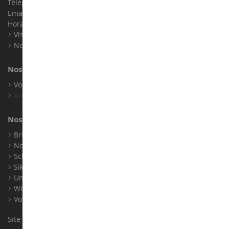
Téléphone :
02 33 96 02 79
Email :
info@collect-world.com
Horaires : Du lundi au Samedi / 9h-18h
Visite virtuelle
Nos expositions
Nos marques
Voir toutes nos marques
Archives
Nos fabricants
Bruder
Norev
Schuco
Siku
Universal Hobbies
Wiking
Voir tous nos fabricants
Site conçu et réalisé par