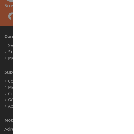
Suivez-nous
Compte
Se connecter
S'enregistrer
Mes points de fidélité
Support client
Conditions générales de ventes
Mentions légales
Contact
Gérer les cookies
Accessibilité : non conforme
Notre magasin de miniatures
Adresse : ZA LE Chemin, 61800 Montsecret