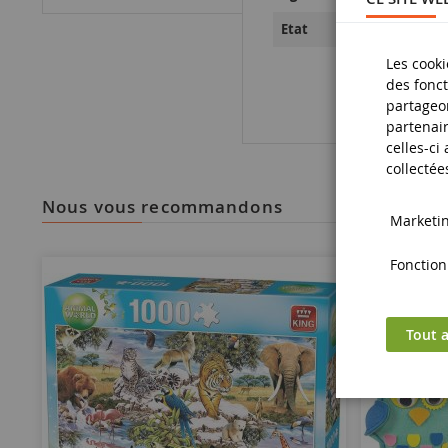
Neuf
Etat
Les cooki
des fonct
partageon
partenair
celles-ci
collectée
nous vous recommandons
Marketing
Fonctionn
Tout a