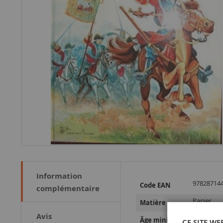
Information
Plus
97828714
Code EAN
complémentaire
d’information
Papier
Matière
Avis
14 ans et 
Âge minimum
CE SITE WE