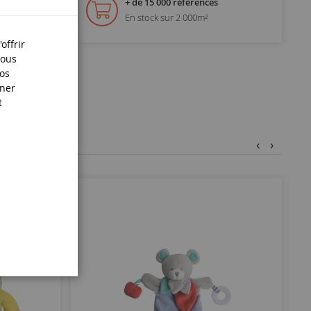
+ de 15 000 références
En stock sur 2 000m²
offrir
Nous
nos
iner
t
‹
›