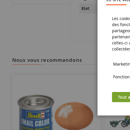
Neuf
Etat
Les cooki
des fonct
partageon
partenair
celles-ci
collectée
nous vous recommandons
Marketing
Fonctionn
Tout a