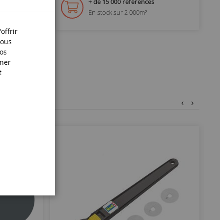
+ de 15 000 références
En stock sur 2 000m²
offrir
Nous
nos
iner
t
‹
›