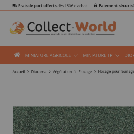
Frais de port offerts
dès 150€ d'achat
Paiement sécuris
MINIATURE AGRICOLE
MINIATURE TP
DIO
accueil
diorama
végétation
flocage
Flocage pour feuillag