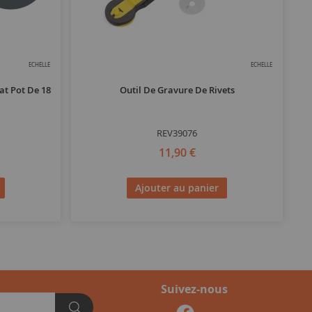
ECHELLE
ECHELLE
at Pot De 18
Outil De Gravure De Rivets
L
REV39076
11,90 €
Ajouter au panier
Suivez-nous