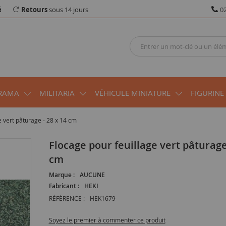
é
Retours
sous 14 jours
02
RAMA
MILITARIA
VÉHICULE MINIATURE
FIGURINE
e vert pâturage - 28 x 14 cm
Flocage pour feuillage vert pâturage - 28 x 14
cm
Marque :
AUCUNE
Fabricant :
HEKI
RÉFÉRENCE :
HEK1679
Soyez le premier à commenter ce produit