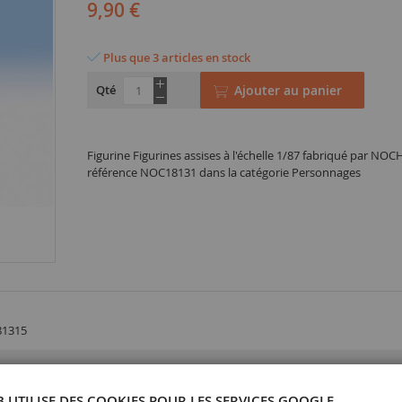
9,90 €
Plus que 3 articles en stock
Qté
Ajouter au panier
Figurine Figurines assises à l'échelle 1/87 fabriqué par NOC
référence NOC18131 dans la catégorie Personnages
81315
B UTILISE DES COOKIES POUR LES SERVICES GOOGLE