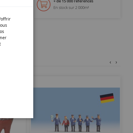
+ de 15 000 références
En stock sur 2 000m²
offrir
Nous
nos
iner
t
‹
›