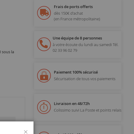
Frais de ports offerts
dès 150€ d'achat
(en France métropolitaine)
Une équipe de 8 personnes
à votre écoute du lundi au samedi
Tél.
02 33 96 02 79
H sous la
Paiement 100% sécurisé
Sécurisation de tous vos paiements
Livraison en 48/72h
Colissimo suivi La Poste et points relais
Fermer