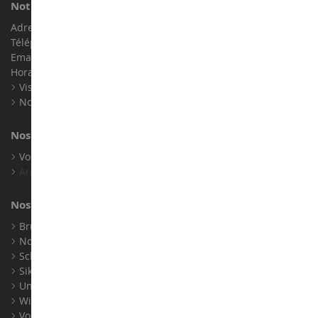
Notre magasin de miniatures
Adresse : ZA LE Chemin, 61800 Montsecret
Téléphone :
02 33 96 02 79
Email :
info@collect-world.com
Horaires : Du lundi au Samedi / 9h-18h
Visite virtuelle
Nos expositions
Nos marques
Voir toutes nos marques
Archives
Nos fabricants
Bruder
Norev
Schuco
Siku
Universal Hobbies
Wiking
Voir tous nos fabricants