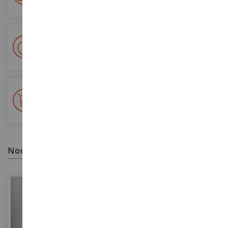
Livraison en 48/72h
Colissimo suivi La Poste et points relais
+ de 15 000 références
En stock sur 2 000m²
nous vous recommandons