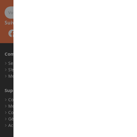
Suivez-nous
Compte
Se connecter
S'enregistrer
Mes points de fidélité
Support client
Conditions générales de ventes
Mentions légales
Contact
Gérer les cookies
Accessibilité : non conforme