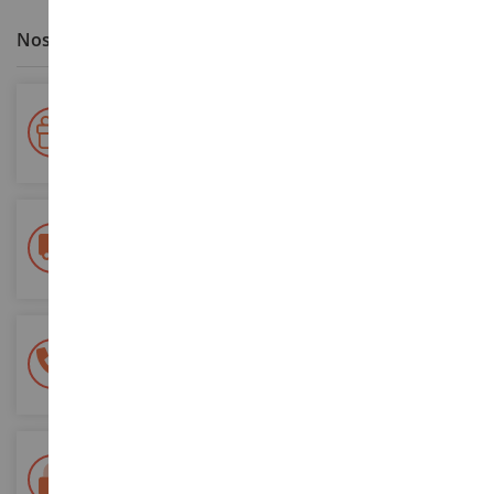
Nos avantages clients
Votre fidélité récompensée !
Accumulez des points lors de vos achats et utilisez les pour
vos futures commandes
Frais de ports offerts
dès 150€ d'achat
(en France métropolitaine)
Une équipe de 8 personnes
à votre écoute du lundi au samedi
Tél. 02 33 96 02 79
Paiement 100% sécurisé
Sécurisation de tous vos paiements