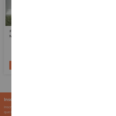
ECHELLE
ECHELLE
1/32
1/32
Fermier Vidant Un Sac De
Fermiers
Nourriture Pour Moutons
WM078H
NOC17131
21,90 €
30,90 €
Ajouter au panier
Ajouter au panier
Inscription à la newsletter
Inscrivez-vous à notre newsletter pour recevoir nos bons plans, ainsi
que nos nouveautés sur les miniatures agricoles.