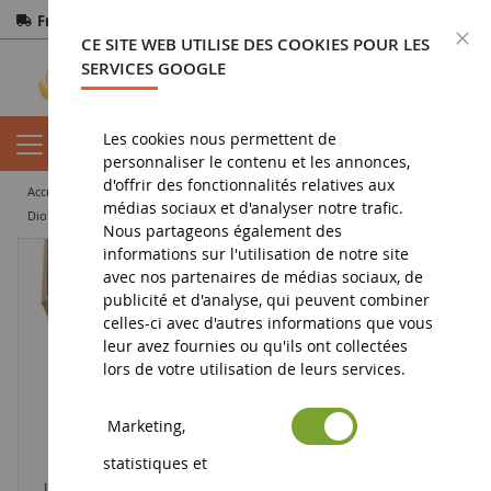
Frais de port offerts
dès 150€ d'achat
F
CE SITE WEB UTILISE DES COOKIES POUR LES
Paiement sécurisé
Retours
sous 14 jours
SERVICES GOOGLE
Les cookies nous permettent de
personnaliser le contenu et les annonces,
d'offrir des fonctionnalités relatives aux
accueil
diorama
bâtiment
accessoire bâtiment
médias sociaux et d'analyser notre trafic.
Diorama Street Art La Graffiti 2024 - voitures et figurines non fournies
Nous partageons également des
informations sur l'utilisation de notre site
avec nos partenaires de médias sociaux, de
publicité et d'analyse, qui peuvent combiner
celles-ci avec d'autres informations que vous
leur avez fournies ou qu'ils ont collectées
lors de votre utilisation de leurs services.
Marketing,
statistiques et