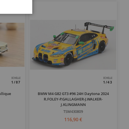
ECHELLE
ECHELLE
1/87
1/43
llique
BMW M4 G82 GT3 #96 24H Daytona 2024
P
R.FOLEY-P.GALLAGHER-J.WALKER-
J.KLINGMANN
TSM430809
116,90 €