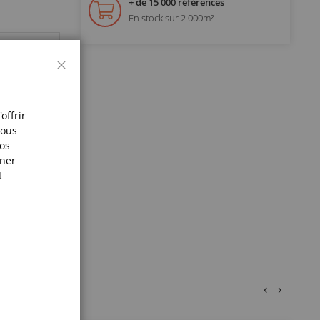
+ de 15 000 références
En stock sur 2 000m²
Fermer
offrir
Nous
nos
iner
t
‹
›