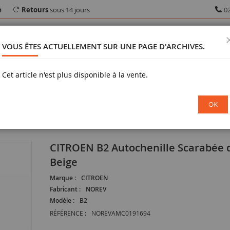
é
Retours
sous 14 jours
02
VOUS ÊTES ACTUELLEMENT SUR UNE PAGE D'ARCHIVES.
Cet article n'est plus disponible à la vente.
RAMA
MILITARIA
VÉHICULE MINIATURE
FIGURINE
OK
iolet
CITROEN B2 Autochenille Scarabée d'or 1922 Beige
CITROEN B2 Autochenille Scarabée d'or 1922
Beige
Marque :
CITROEN
Fabricant :
NOREV
Modèle :
B2
RÉFÉRENCE :
NOREVAMC0191694