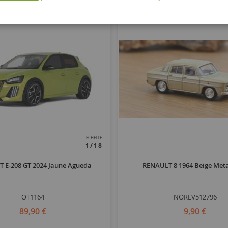
ECHELLE
1/18
 E-208 GT 2024 Jaune Agueda
RENAULT 8 1964 Beige Meta
OT1164
NOREV512796
89,90 €
9,90 €