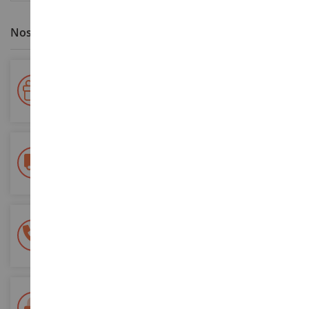
Nos avantages clients
Votre fidélité récompensée !
Accumulez des points lors de vos achats et utilisez les pour
vos futures commandes
Frais de ports offerts
dès 150€ d'achat
(en France métropolitaine)
Une équipe de 8 personnes
à votre écoute du lundi au samedi
Tél. 02 33 96 02 79
Paiement 100% sécurisé