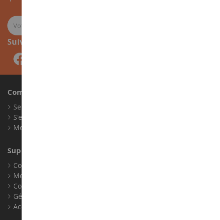
Suivez-nous
Compte
Se connecter
S'enregistrer
Mes points de fidélité
Support client
Conditions générales de ventes
Mentions légales
Contact
Gérer les cookies
Accessibilité : non conforme