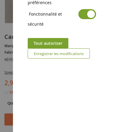
préférences
Fonctionnalité et
sécurité
Camion poubelle à friction
Tout autoriser
Marque :
AUCUNE
Fabricant :
NEWRAY
Enregistrer les modifications
RÉFÉRENCE :
NEW01767G
Soyez le premier à commenter ce produit
2,90 €
Plus que 3 articles en stock
Qté
Ajouter au panier