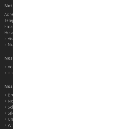
Notre magasin de miniatures
Adresse : ZA LE Chemin, 61800 Montsecret
Téléphone :
02 33 96 02 79
Email :
info@collect-world.com
Horaires : Du lundi au Samedi / 9h-18h
Visite virtuelle
Nos expositions
Nos marques
Voir toutes nos marques
Archives
Nos fabricants
Bruder
Norev
Schuco
Siku
Universal Hobbies
Wiking