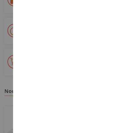
Sécurisation de tous vos paiements
Livraison en 48/72h
Colissimo suivi La Poste et points relais
+ de 15 000 références
En stock sur 2 000m²
nous vous recommandons