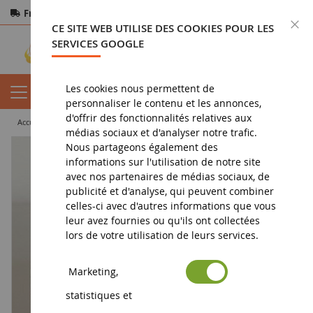
Frais de port offerts
dès 150€ d'achat
F
CE SITE WEB UTILISE DES COOKIES POUR LES
Paiement sécurisé
Retours
sous 14 jours
SERVICES GOOGLE
Les cookies nous permettent de
personnaliser le contenu et les annonces,
d'offrir des fonctionnalités relatives aux
accueil
jouet
jouets pour garçon
Camion poubelle à friction
médias sociaux et d'analyser notre trafic.
Nous partageons également des
informations sur l'utilisation de notre site
avec nos partenaires de médias sociaux, de
publicité et d'analyse, qui peuvent combiner
celles-ci avec d'autres informations que vous
leur avez fournies ou qu'ils ont collectées
lors de votre utilisation de leurs services.
Marketing,
statistiques et