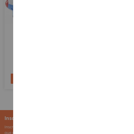
ECHELLE
ECHELLE
Avion LITTLE PEOPLE -
Hand Spinner Infinity -
Musique Et Parole En
Coloris Aléatoire
TCHEQUE
FISCBL49
LPB20944
12,90 €
2,95 €
Ajouter au panier
Ajouter au panier
Inscription à la newsletter
Inscrivez-vous à notre newsletter pour recevoir nos bons plans, ainsi
que nos nouveautés sur les miniatures agricoles.