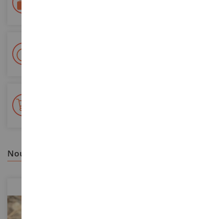
Sécurisation de tous vos paiements
Livraison en 48/72h
Colissimo suivi La Poste et points relais
+ de 15 000 références
En stock sur 2 000m²
nous vous recommandons