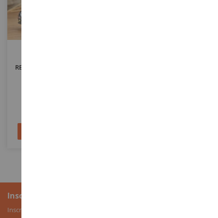
ECHELLE
ECHELLE
1/87
1/18
RENAULT 5 Turbo 1980 Noir
TOYOTA Supra MK4 - SOLIDO
Works 1993 Vert
NOREV510543
SOL1807608
9,90 €
49,90 €
Ajouter au panier
Ajouter au panier
Inscription à la newsletter
Inscrivez-vous à notre newsletter pour recevoir nos bons plans, ainsi