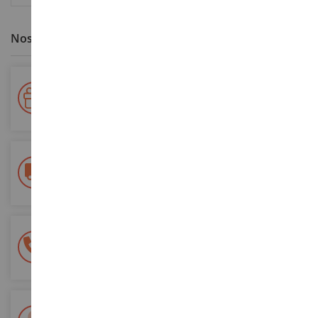
Nos avantages clients
Votre fidélité récompensée !
Accumulez des points lors de vos achats et utilisez les pour
vos futures commandes
Frais de ports offerts
dès 150€ d'achat
(en France métropolitaine)
Une équipe de 8 personnes
à votre écoute du lundi au samedi
Tél. 02 33 96 02 79
Paiement 100% sécurisé