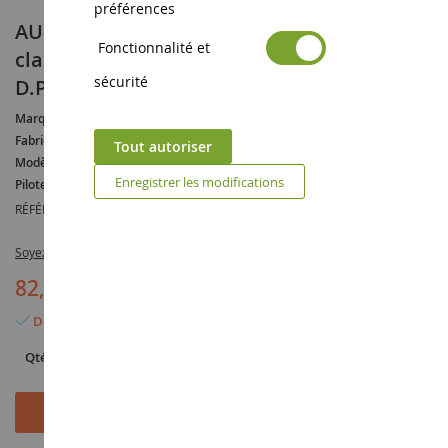
préférences
AUDI R8 LMS GT3 EVO II #66 1er Bronze
Fonctionnalité et
class 24H Spa 2024 A.MUKOVOZ-A.NESOV-
sécurité
D.PEREIRA
Marque :
AUDI
Fabricant :
SPARK
Tout autoriser
Modèle :
R8
Enregistrer les modifications
Pilote :
Andrey MUKOVOZ
RÉFÉRENCE :
SPASB787
Soyez le premier à commenter ce produit
82,90 €
Dernier article en stock
Qté
Ajouter au panier