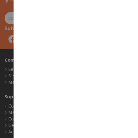
que nos nouveautés sur les miniatures agricoles.
Suivez-nous
Compte
Se connecter
S'enregistrer
Mes points de fidélité
Support client
Conditions générales de ventes
Mentions légales
Contact
Gérer les cookies
Accessibilité : non conforme