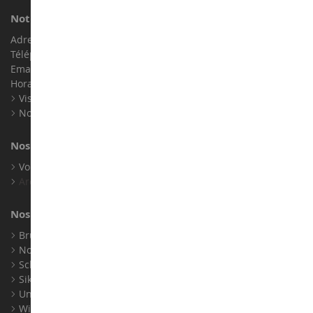
Notre magasin de miniatures
Adresse : ZA LE Chemin, 61800 Montsecret
Téléphone :
02 33 96 02 79
Email :
info@collect-world.com
Horaires : Du lundi au Samedi / 9h-18h
Visite virtuelle
Nos expositions
Nos marques
Voir toutes nos marques
Archives
Nos fabricants
Bruder
Norev
Schuco
Siku
Universal Hobbies
Wiking