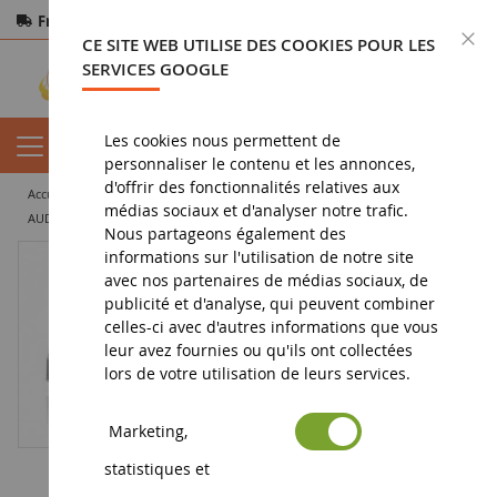
Frais de port offerts
dès 150€ d'achat
F
CE SITE WEB UTILISE DES COOKIES POUR LES
Paiement sécurisé
Retours
sous 14 jours
SERVICES GOOGLE
Les cookies nous permettent de
personnaliser le contenu et les annonces,
d'offrir des fonctionnalités relatives aux
accueil
vehicule miniature
voiture miniature
voiture de sport
médias sociaux et d'analyser notre trafic.
AUDI R8 LMS GT3 EVO II #66 1er Bronze class 24H Spa 2024 A.MUKOVOZ-A.NESOV-D.PEREIRA
Nous partageons également des
informations sur l'utilisation de notre site
avec nos partenaires de médias sociaux, de
publicité et d'analyse, qui peuvent combiner
celles-ci avec d'autres informations que vous
leur avez fournies ou qu'ils ont collectées
lors de votre utilisation de leurs services.
Marketing,
statistiques et