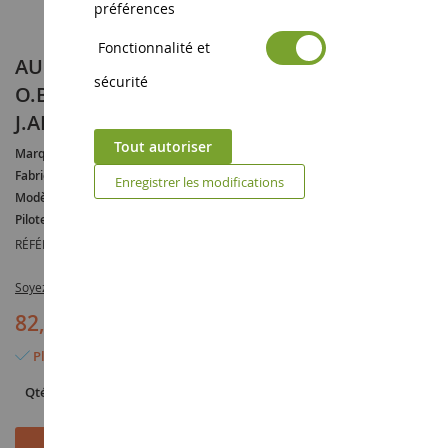
préférences
Fonctionnalité et
AUDI R8 LMS GT3 EVO II #38 24H Spa 2024
sécurité
O.BERTELS-B.SCHUMACHER-A.FUMAL-
J.ADOMAVICIUS
Tout autoriser
Marque :
AUDI
Fabricant :
SPARK
Enregistrer les modifications
Modèle :
R8
Pilote :
Olivier BERTELS
RÉFÉRENCE :
SPASB835
Soyez le premier à commenter ce produit
82,90 €
Plus que 2 articles en stock
Qté
Ajouter au panier