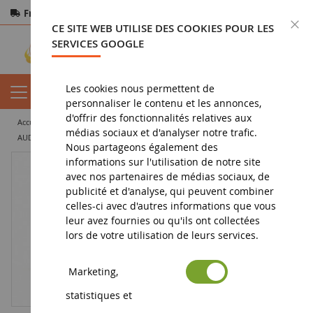
Frais de port offerts
dès 150€ d'achat
F
CE SITE WEB UTILISE DES COOKIES POUR LES
Paiement sécurisé
Retours
sous 14 jours
SERVICES GOOGLE
Les cookies nous permettent de
personnaliser le contenu et les annonces,
d'offrir des fonctionnalités relatives aux
accueil
vehicule miniature
voiture miniature
voiture de sport
médias sociaux et d'analyser notre trafic.
AUDI R8 LMS GT3 EVO II #38 24H Spa 2024 O.BERTELS-B.SCHUMACHER-A.FUMAL-J.ADOMAVICIUS
Nous partageons également des
informations sur l'utilisation de notre site
avec nos partenaires de médias sociaux, de
publicité et d'analyse, qui peuvent combiner
celles-ci avec d'autres informations que vous
leur avez fournies ou qu'ils ont collectées
lors de votre utilisation de leurs services.
Marketing,
statistiques et