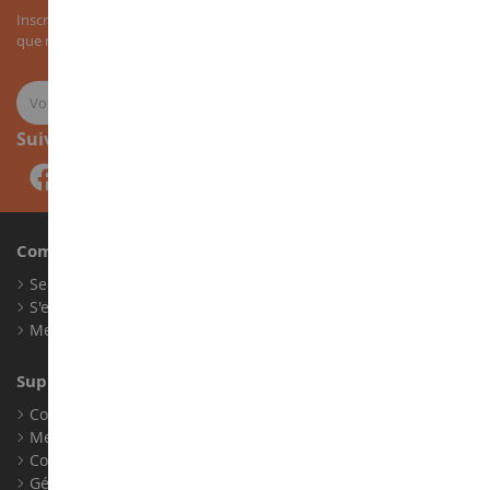
Inscrivez-vous à notre newsletter pour recevoir nos bons plans, ainsi
que nos nouveautés sur les miniatures agricoles.
Suivez-nous
Compte
Se connecter
S'enregistrer
Mes points de fidélité
Support client
Conditions générales de ventes
Mentions légales
Contact
Gérer les cookies