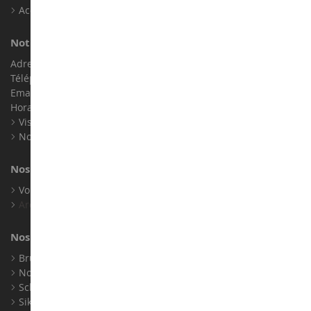
Accessibilité : non conforme
Notre magasin de miniatures
Adresse : ZA LE Chemin, 61800 Montsecret
Téléphone :
02 33 96 02 79
Email :
info@collect-world.com
Horaires : Du lundi au Samedi / 9h-18h
Visite virtuelle
Nos expositions
Nos marques
Voir toutes nos marques
Archives
Nos fabricants
Bruder
Norev
Schuco
Siku