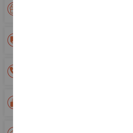
Votre fidélité récompensée !
Accumulez des points lors de vos achats et utilisez les pour
vos futures commandes
Frais de ports offerts
dès 150€ d'achat
(en France métropolitaine)
Une équipe de 8 personnes
à votre écoute du lundi au samedi
Tél. 02 33 96 02 79
Paiement 100% sécurisé
Sécurisation de tous vos paiements
Livraison en 48/72h