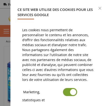
Frais de port offerts
dès 150€ d'achat
F
CE SITE WEB UTILISE DES COOKIES POUR LES
Paiement sécurisé
Retours
sous 14 jours
SERVICES GOOGLE
Les cookies nous permettent de
personnaliser le contenu et les annonces,
d'offrir des fonctionnalités relatives aux
accueil
diorama
peinture
Peinture acrylique terre mat pot de 18 ml
médias sociaux et d'analyser notre trafic.
Nous partageons également des
informations sur l'utilisation de notre site
avec nos partenaires de médias sociaux, de
publicité et d'analyse, qui peuvent combiner
celles-ci avec d'autres informations que vous
leur avez fournies ou qu'ils ont collectées
lors de votre utilisation de leurs services.
Marketing,
statistiques et