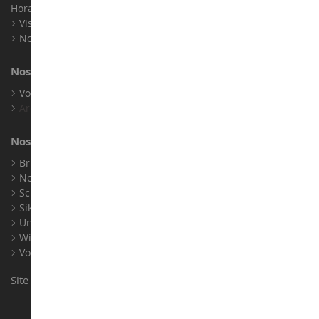
Horaires : Du lundi au Samedi / 9h-18h
Visite virtuelle
Nos expositions
Nos marques
Voir toutes nos marques
Archives
Nos fabricants
Bruder
Norev
Schuco
Siku
Universal Hobbies
Wiking
Voir tous nos fabricants
Site conçu et réalisé par