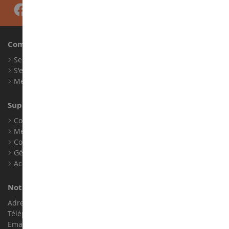
Compte
Se connecter
S'enregistrer
Mes points de fidélité
Support client
Conditions générales de ventes
Mentions légales
Contact
Gérer les cookies
Accessibilité : non conforme
Notre magasin de miniatures
Adresse : ZA LE Chemin, 61800 Montsecret
Téléphone :
02 33 96 02 79
Email :
info@collect-world.com